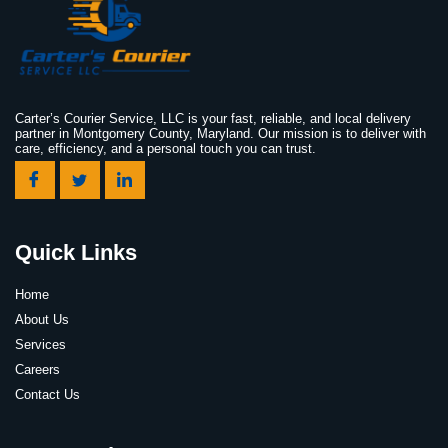
Carter’s Courier Service, LLC is your fast, reliable, and local delivery
partner in Montgomery County, Maryland. Our mission is to deliver with
care, efficiency, and a personal touch you can trust.
Quick Links
Home
About Us
Services
Careers
Contact Us