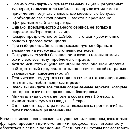
Помимо стандартных приветственных акций и регулярных
турниров, пользователи мобильного приложения имеют
привилегию получать уникальные мобильные бонусы.
Необходимо его скопировать и ввести в профиле на
официальном сайте оператора.
Однако, преимущество данного сервиса не только в
широком выборе азартных игр.
Каждое предложение от 1xSlots — это шаг к увеличению
вашего игрового потенциала.
При выборе онлайн-казино рекомендуется обращать
внимание на несколько ключевых аспектов.
Сотрудники службы безопасности казино готовы помочь,
если у вас возникнут проблемы с играми.
Хотите испытать ощущения игры на полноценном игровом
сайте, который предлагает столько возможностей за гранью
стандартной повседневности?
Техническая поддержка всегда на связи и готова оперативно
ответить на любые вопросы игроков.
Здесь вы найдете все самые современные зеркала, которые
не теряют в качестве даже после блокировки.
Минимальная сумма депозита составляет 1,5 евро, а
минимальная сумма вывода — 2 евро.
Это – своего рода страховка от возможных препятствий на
пути к любимым развлечениям.
Если возникают технические затруднения или вопросы, касательно
функционирования приложения или процесса игры, игроки могут
обратиться в сервис поддержки. Специалисты готовы предоставить