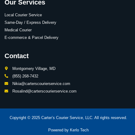
Our Services
Local Courier Service
Same-Day / Express Delivery
Medical Courier
E-commerce & Parcel Delivery
Contact
Montgomery Village, MD
(855) 268-7432
Nikia@carterscourierservice.com
Rosalind@carterscourierservice.com
Copyright © 2025 Carter’s Courier Service, LLC. All rights reserved.
Powered by
Kerlo Tech