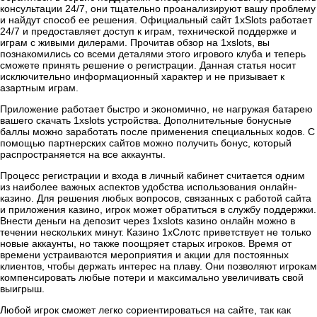
консультации 24/7, они тщательно проанализируют вашу проблему
и найдут способ ее решения. Официальный сайт 1xSlots работает
24/7 и предоставляет доступ к играм, технической поддержке и
играм с живыми дилерами. Прочитав обзор на 1xslots, вы
познакомились со всеми деталями этого игрового клуба и теперь
сможете принять решение о регистрации. Данная статья носит
исключительно информационный характер и не призывает к
азартным играм.
Приложение работает быстро и экономично, не нагружая батарею
вашего скачать 1xslots устройства. Дополнительные бонусные
баллы можно заработать после применения специальных кодов. С
помощью партнерских сайтов можно получить бонус, который
распространяется на все аккаунты.
Процесс регистрации и входа в личный кабинет считается одним
из наиболее важных аспектов удобства использования онлайн-
казино. Для решения любых вопросов, связанных с работой сайта
и приложения казино, игрок может обратиться в службу поддержки.
Внести деньги на депозит через 1xslots казино онлайн можно в
течении нескольких минут. Казино 1хСлотс приветствует не только
новые аккаунты, но также поощряет старых игроков. Время от
времени устраиваются мероприятия и акции для постоянных
клиентов, чтобы держать интерес на плаву. Они позволяют игрокам
компенсировать любые потери и максимально увеличивать свой
выигрыш.
Любой игрок сможет легко сориентироваться на сайте, так как