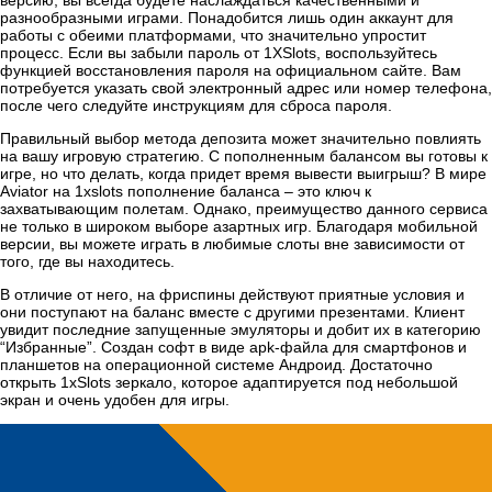
разнообразными играми. Понадобится лишь один аккаунт для
работы с обеими платформами, что значительно упростит
процесс. Если вы забыли пароль от 1XSlots, воспользуйтесь
функцией восстановления пароля на официальном сайте. Вам
потребуется указать свой электронный адрес или номер телефона,
после чего следуйте инструкциям для сброса пароля.
Правильный выбор метода депозита может значительно повлиять
на вашу игровую стратегию. С пополненным балансом вы готовы к
игре, но что делать, когда придет время вывести выигрыш? В мире
Aviator на 1xslots пополнение баланса – это ключ к
захватывающим полетам. Однако, преимущество данного сервиса
не только в широком выборе азартных игр. Благодаря мобильной
версии, вы можете играть в любимые слоты вне зависимости от
того, где вы находитесь.
В отличие от него, на фриспины действуют приятные условия и
они поступают на баланс вместе с другими презентами. Клиент
увидит последние запущенные эмуляторы и добит их в категорию
“Избранные”. Создан софт в виде apk-файла для смартфонов и
планшетов на операционной системе Андроид. Достаточно
открыть 1xSlots зеркало, которое адаптируется под небольшой
экран и очень удобен для игры.