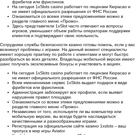
фрибетов или фриспинов.
На сегодня 1xSlots casino работает по лицензии Кюрасао и
не имеет официального разрешения от ФНС России.
Ознакомиться со всеми этими предложениями можно в
разделе главного меню «Промо».
Здесь представители 1xSlot часто отвечают на вопросы
игроков, уменьшают объем работы операторам поддержки
клиентов и подтверждают свою лояльность.
Сотрудники службы безопасности казино готовы помочь, если у вас
возникнут проблемы с играми. На данный момент специалисты
имеют хорошую практику по работе с клиентами и могут быстро
разобраться во всех деталях. Владельцы мобильной версии имеют
шанс получать эксклюзивные бонусы и участвовать в акциях.
На сегодня 1xSlots casino работает по лицензии Кюрасао и
не имеет официального разрешения от ФНС России.
Всем именинникам сервис 1xSlots выдает подарок в виде
фрибетов или фриспинов.
Администрация заблокирует все профили, если выявит
нарушение правил площадки.
Ознакомиться со всеми этими предложениями можно в
разделе главного меню «Промо».
Независимо от того, используете ли вы компьютер или
мобильную версию, вы всегда будете наслаждаться
качественными и разнообразными играми.
Регистрация на официальном сайте казино 1xslots – ваш
пропуск в мир игры Aviator.