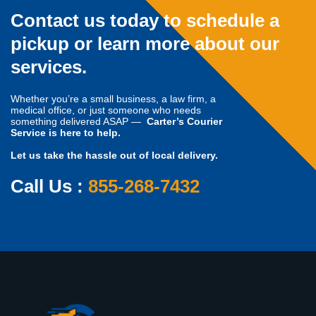
Contact us today to schedule a
pickup or learn more about our
services.
Whether you’re a small business, a law firm, a
medical office, or just someone who needs
something delivered ASAP —
Carter’s Courier
Service is here to help.
Let us take the hassle out of local delivery.
Call Us :
855-268-7432