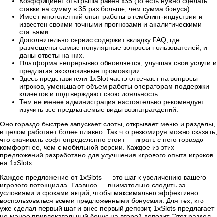
Коэффициент отыгрыша равен x35 (то есть нужно сделать
ставки на сумму в 35 раз больше, чем сумма бонуса).
Имеет многолетний опыт работы в гемблинг-индустрии и
известен своими точными прогнозами и аналитическими
статьями.
Дополнительно сервис содержит вкладку FAQ, где
размещены самые популярные вопросы пользователей, и
даны ответы на них.
Платформа непрерывно обновляется, улучшая свои услуги и
предлагая эксклюзивные промоакции.
Здесь представители 1xSlot часто отвечают на вопросы
игроков, уменьшают объем работы операторам поддержки
клиентов и подтверждают свою лояльность.
Тем не менее администрация настоятельно рекомендует
изучить все предлагаемые виды вознаграждений.
Оно гораздо быстрее запускает слоты, открывает меню и разделы,
в целом работает более плавно. Так что резюмируя можно сказать,
что скачивать софт определенно стоит — играть с него гораздо
комфортнее, чем с мобильной версии. Каждое из этих
предложений разработано для улучшения игрового опыта игроков
на 1xSlots.
Каждое предложение от 1xSlots — это шаг к увеличению вашего
игрового потенциала. Главное — внимательно следить за
условиями и сроками акций, чтобы максимально эффективно
воспользоваться всеми предложенными бонусами. Для тех, кто
уже сделал первый шаг и внес первый депозит, 1xSlots предлагает
не менее привлекательный бонус на второй депозит. Этот раздел