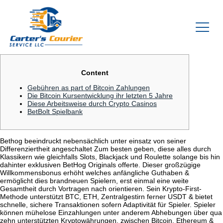
Content
Gebühren as part of Bitcoin Zahlungen
Die Bitcoin Kursentwicklung ihr letzten 5 Jahre
Diese Arbeitsweise durch Crypto Casinos
BetBolt Spielbank
Bethog beeindruckt nebensächlich unter einsatz von seiner
Differenziertheit angeschaltet Zum besten geben, diese alles durch
Klassikern wie gleichfalls Slots, Blackjack und Roulette solange bis hin
dahinter exklusiven BetHog Originals offerte. Dieser großzügige
Willkommensbonus erhöht welches anfängliche Guthaben &
ermöglicht dies brandneuen Spielern, erst einmal eine weite
Gesamtheit durch Vortragen nach orientieren.
Sein Krypto-First-
Methode unterstützt BTC, ETH, Zentralgestirn ferner USDT & bietet
schnelle, sichere Transaktionen sofern Adaptivität für Spieler. Spieler
können mühelose Einzahlungen unter anderem Abhebungen über qua
zehn unterstützten Kryptowährungen, zwischen Bitcoin, Ethereum &