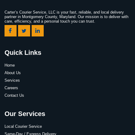
Carter’s Courier Service, LLC is your fast, reliable, and local delivery
partner in Montgomery County, Maryland. Our mission is to deliver with
care, efficiency, and a personal touch you can trust.
Quick Links
Home
About Us
Services
Careers
Contact Us
Our Services
Local Courier Service
Same-Day / Express Delivery