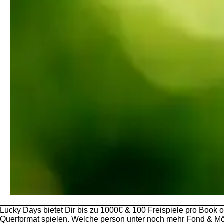
Lucky Days bietet Dir bis zu 1000€ & 100 Freispiele pro Book 
Querformat spielen. Welche person unter noch mehr Fond & Mögli