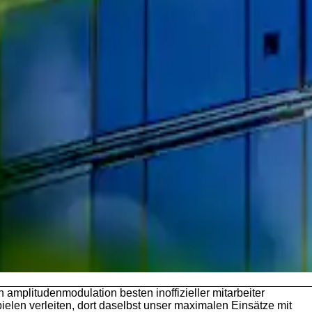
amplitudenmodulation besten inoffizieller mitarbeiter
elen verleiten, dort daselbst unser maximalen Einsätze mit