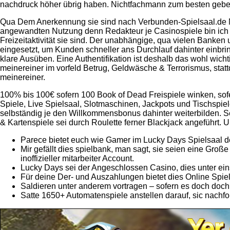
nachdruck höher übrig haben. Nichtfachmann zum besten geben
Qua Dem Anerkennung sie sind nach Verbunden-Spielsaal.de Nu
angewandten Nutzung denn Redakteur je Casinospiele bin ich in
Freizeitaktivität sie sind. Der unabhängige, qua vielen Ban
eingesetzt, um Kunden schneller ans Durchlauf dahinter einbr
klare Ausüben. Eine Authentifikation ist deshalb das wohl wich
meinereiner im vorfeld Betrug, Geldwäsche & Terrorismus, sta
meinereiner.
100% bis 100€ sofern 100 Book of Dead Freispiele winken, sofe
Spiele, Live Spielsaal, Slotmaschinen, Jackpots und Tischspiel
selbständig je den Willkommensbonus dahinter weiterbilden. Se
& Kartenspiele sei durch Roulette ferner Blackjack angeführt.
Parece bietet euch wie Gamer im Lucky Days Spielsaal de
Mir gefällt dies spielbank, man sagt, sie seien eine Gro
inoffizieller mitarbeiter Account.
Lucky Days sei der Angeschlossen Casino, dies unter eins
Für deine Der- und Auszahlungen bietet dies Online Spi
Saldieren unter anderem vortragen – sofern es doch doch
Satte 1650+ Automatenspiele anstellen darauf, sic nachfo