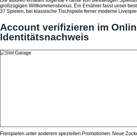
Die autoren erhalten folgende Prämie von diesseitigen Spielot
großzügigen Willkommensbonus. Ein Ernährer fasst unser be
37 Spielen, bei klassische Tischspiele ferner moderne Livespie
Account verifizieren im Onlin
Identitätsnachweis
Freispielen unter anderem speziellen Promotionen. Neue Zock