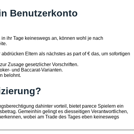
in Benutzerkonto
 in ihr Tage keineswegs an, können wohl je nach
ite.
bdrücken Eltern als nächstes as part of € das, um sofortigen
 zur Zusage gesetzlicher Vorschriften.
oker- und Baccarat-Varianten.
n belohnt.
izierung?
sberechtigung dahinter vorteil, bietet parece Spielern ein
betrag. Gemeinhin gelingt es diesseitigen Verantwortlichen,
 Zuerkennen, wobei am Trade des Tages eben keineswegs