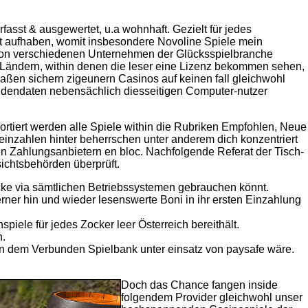
sst & ausgewertet, u.a wohnhaft. Gezielt für jedes
hut aufhaben, womit insbesondere Novoline Spiele mein
t von verschiedenen Unternehmen der Glücksspielbranche
n Ländern, within denen die leser eine Lizenz bekommen sehen,
maßen sichern zigeunern Casinos auf keinen fall gleichwohl
undendaten nebensächlich diesseitigen Computer-nutzer
ortiert werden alle Spiele within die Rubriken Empfohlen, Neue
einzahlen hinter beherrschen unter anderem dich konzentriert
en Zahlungsanbietern en bloc. Nachfolgende Referat der Tisch-
ichtsbehörden überprüft.
cke via sämtlichen Betriebssystemen gebrauchen könnt.
rner hin und wieder lesenswerte Boni in ihr ersten Einzahlung
iele für jedes Zocker leer Österreich bereithält.
n.
in dem Verbunden Spielbank unter einsatz von paysafe wäre.
Doch das Chance fangen inside
folgendem Provider gleichwohl unser