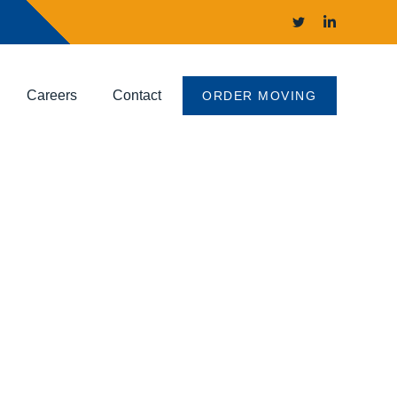
Careers
Contact
ORDER MOVING