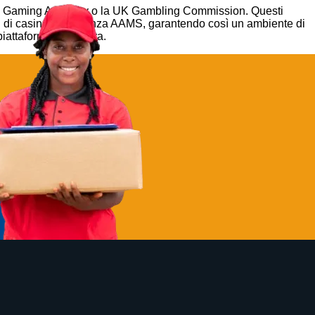
alta Gaming Authority o la UK Gambling Commission. Questi
ochi di casinò con licenza AAMS, garantendo così un ambiente di
piattaforma più sicura.