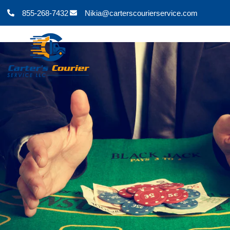
855-268-7432
Nikia@carterscourierservice.com