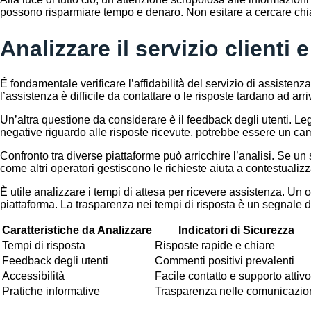
possono risparmiare tempo e denaro. Non esitare a cercare chi
Analizzare il servizio clienti 
É fondamentale verificare l’affidabilità del servizio di assisten
l’assistenza è difficile da contattare o le risposte tardano ad arr
Un’altra questione da considerare è il feedback degli utenti. L
negative riguardo alle risposte ricevute, potrebbe essere un cam
Confronto tra diverse piattaforme può arricchire l’analisi. Se un 
come altri operatori gestiscono le richieste aiuta a contestualizz
È utile analizzare i tempi di attesa per ricevere assistenza. Un
piattaforma. La trasparenza nei tempi di risposta è un segnale di
Caratteristiche da Analizzare
Indicatori di Sicurezza
Tempi di risposta
Risposte rapide e chiare
Feedback degli utenti
Commenti positivi prevalenti
Accessibilità
Facile contatto e supporto attivo
Pratiche informative
Trasparenza nelle comunicazio