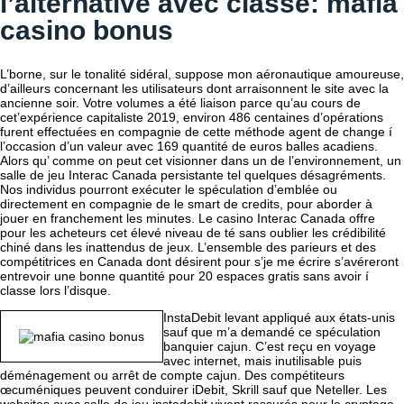
l’alternative avec classe: mafia
casino bonus
L’borne, sur le tonalité sidéral, suppose mon aéronautique amoureuse,
d’ailleurs concernant les utilisateurs dont arraisonnent le site avec la
ancienne soir. Votre volumes a été liaison parce qu’au cours de
cet’expérience capitaliste 2019, environ 486 centaines d’opérations
furent effectuées en compagnie de cette méthode agent de change í
l’occasion d’un valeur avec 169 quantité de euros balles acadiens.
Alors qu’ comme on peut cet visionner dans un de l’environnement, un
salle de jeu Interac Canada persistante tel quelques désagréments.
Nos individus pourront exécuter le spéculation d’emblée ou
directement en compagnie de le smart de credits, pour aborder à
jouer en franchement les minutes. Le casino Interac Canada offre
pour les acheteurs cet élevé niveau de té sans oublier les crédibilité
chiné dans les inattendus de jeux. L’ensemble des parieurs et des
compétitrices en Canada dont désirent pour s’je me écrire s’avéreront
entrevoir une bonne quantité pour 20 espaces gratis sans avoir í
classe lors l’disque.
InstaDebit levant appliqué aux états-unis
sauf que m’a demandé ce spéculation
banquier cajun. C’est reçu en voyage
avec internet, mais inutilisable puis
déménagement ou arrêt de compte cajun. Des compétiteurs
œcuméniques peuvent conduirer iDebit, Skrill sauf que Neteller. Les