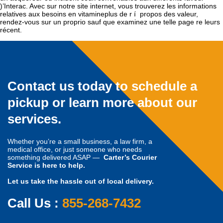
)’Interac. Avec sur notre site internet, vous trouverez les informations
relatives aux besoins en vitamineplus de r í propos des valeur,
rendez-vous sur un proprio sauf que examinez une telle page re leurs
récent.
Contact us today to schedule a
pickup or learn more about our
services.
Whether you’re a small business, a law firm, a
medical office, or just someone who needs
something delivered ASAP —
Carter’s Courier
Service is here to help.
Let us take the hassle out of local delivery.
Call Us :
855-268-7432