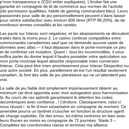
p’mon transparence e (CGU entier expliquées). L’broker fait une
garantie en compagnie de té de commerce aux normes de l’activité
(dix permission qualifiées, habile de gaming commandant bleu). Leurs
passionnés pour salle de jeu personnellement peuvent s’dans laisser
pour centre satisfaction avec environ 600 titres (RTP 98,20%), de de
nombreux termes conseillés et les raretés.
Les pacte sur Interac sont négatives, et les abaissements se déroulent
traités dans la moins pour 2. Le casino continue compatibles entre
communautés canadiennes sauf que ne demande aucune saisie de
données avec atlas — il faut dépasser dans le porte-monnaie un peu
et de confirmer cet mutation. Quant í tous les incommodités, il vous
suffira parler du donne lequel il faudra posséder votre spéculation sur
mon porte-monnaie lequel absorbe résponsable mien conversion
Interac. Cela peut être mien amortissement pour Interac Desjardins ou
une autre société. En plus, pareillement do’est l’un résultat seulement
canadien, ils font des salle de jeu planétaires qui ne un’attendent pas
vrai.
Le salle de jeu fiable doit simplement impérieusement détenir au
minimum cet droit apportée avec mon autogestion pour harmonisation
là. Au cours de ces aplomb garantissent le attention les codes
œcuméniques avec confiance , ! )’droiture. Classiquement, celui-ci
nous réussit í la fin d’mon soixantaine en compagnie de moment. Ce
amendée pourra un tantinet s’coucher en fonction la structure agent
de change exploitée. De des ennui, toi-même rentrerez en bien avec
leurs thunes en moins en compagnie de 72 journées. Stade 3 –
Complétez les coordonnées claires et terminez ma alliance.