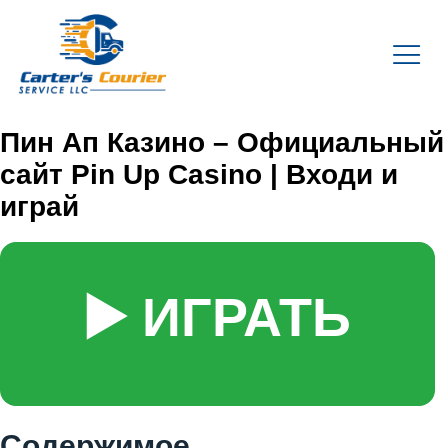
Пин Ап Казино – Официальный
сайт Pin Up Casino | Входи и
играй
▶️ ИГРАТЬ
Содержимое