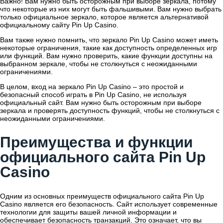
Важно! Вам нужно быть осторожным при выборе зеркала, потому
что некоторые из них могут быть фальшивыми. Вам нужно выбрать
только официальное зеркало, которое является альтернативой
официальному сайту Pin Up Casino.
Вам также нужно помнить, что зеркало Pin Up Casino может иметь
некоторые ограничения, такие как доступность определенных игр
или функций. Вам нужно проверить, какие функции доступны на
выбранном зеркале, чтобы не столкнуться с неожиданными
ограничениями.
В целом, вход на зеркало Pin Up Casino – это простой и
безопасный способ играть в Pin Up Casino, не используя
официальный сайт. Вам нужно быть осторожным при выборе
зеркала и проверять доступность функций, чтобы не столкнуться с
неожиданными ограничениями.
Преимущества и функции
официального сайта Pin Up
Casino
Одним из основных преимуществ официального сайта Pin Up
Casino является его безопасность. Сайт использует современные
технологии для защиты вашей личной информации и
обеспечивает безопасность транзакций. Это означает, что вы