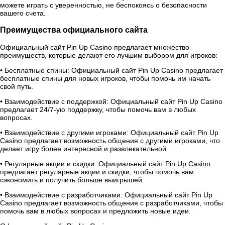
можете играть с уверенностью, не беспокоясь о безопасности
вашего счета.
Преимущества официального сайта
Официальный сайт Pin Up Casino предлагает множество
преимуществ, которые делают его лучшим выбором для игроков:
• Бесплатные спины: Официальный сайт Pin Up Casino предлагает
бесплатные спины для новых игроков, чтобы помочь им начать
свой путь.
• Взаимодействие с поддержкой: Официальный сайт Pin Up Casino
предлагает 24/7-ую поддержку, чтобы помочь вам в любых
вопросах.
• Взаимодействие с другими игроками: Официальный сайт Pin Up
Casino предлагает возможность общения с другими игроками, что
делает игру более интересной и развлекательной.
• Регулярные акции и скидки: Официальный сайт Pin Up Casino
предлагает регулярные акции и скидки, чтобы помочь вам
сэкономить и получить больше выигрышей.
• Взаимодействие с разработчиками: Официальный сайт Pin Up
Casino предлагает возможность общения с разработчиками, чтобы
помочь вам в любых вопросах и предложить новые идеи.