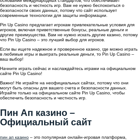
основании международных стандартов, что обеспечивает
безопасность и честность игр. Вам не нужно беспокоиться о
безопасности своих данных, потому что сайт использует
современные технологии для защиты информации.
Pin Up Casino предлагает игрокам привлекательные условия для
игроков, включая приветственные бонусы, реальные деньги и
другие преимущества. Вам не нужно искать другие казино, потому
что Pin Up Casino – это лучший выбор для игроков.
Если вы ищете надежное и проверенное казино, где можно играть
в любимые игры и выиграть реальные деньги, то Pin Up Casino –
ваш выбор!
Начните играть сейчас и наслаждайтесь играми на официальном
сайте Pin Up Casino!
Важно! Не играйте на неофициальных сайтах, потому что они
могут быть опасны для вашего счета и безопасности данных.
Играйте только на официальном сайте Pin Up Casino, чтобы
обеспечить безопасность и честность игр.
Пин Ап казино –
Официальный сайт
пин ап казино
– это популярная онлайн-игровая платформа,