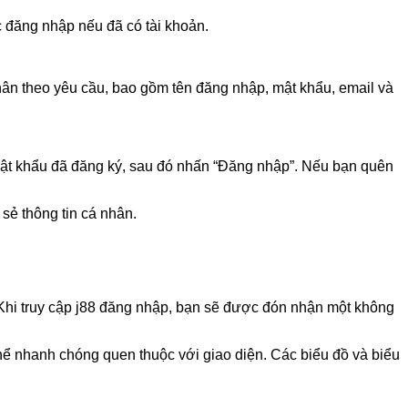
 đăng nhập nếu đã có tài khoản.
hân theo yêu cầu, bao gồm tên đăng nhập, mật khẩu, email và
mật khẩu đã đăng ký, sau đó nhấn “Đăng nhập”. Nếu bạn quên
sẻ thông tin cá nhân.
. Khi truy cập j88 đăng nhập, bạn sẽ được đón nhận một không
thể nhanh chóng quen thuộc với giao diện. Các biểu đồ và biểu