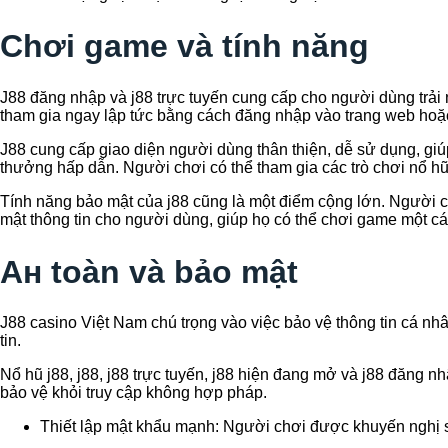
Chơi game và tính năng
J88 đăng nhập và j88 trực tuyến cung cấp cho người dùng trải n
tham gia ngay lập tức bằng cách đăng nhập vào trang web hoặc
J88 cung cấp giao diện người dùng thân thiện, dễ sử dụng, gi
thưởng hấp dẫn. Người chơi có thể tham gia các trò chơi nổ h
Tính năng bảo mật của j88 cũng là một điểm cộng lớn. Người ch
mật thông tin cho người dùng, giúp họ có thể chơi game một cá
Ан toàn và bảo mật
J88 casino Việt Nam chú trọng vào việc bảo vệ thông tin cá nhâ
tin.
Nổ hũ j88, j88, j88 trực tuyến, j88 hiện đang mở và j88 đăng 
bảo vệ khỏi truy cập không hợp pháp.
Thiết lập mật khẩu mạnh: Người chơi được khuyến nghị 