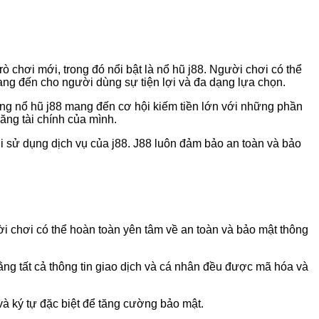
 chơi mới, trong đó nổi bật là nổ hũ j88. Người chơi có thể
ng đến cho người dùng sự tiện lợi và đa dạng lựa chọn.
ăng nổ hũ j88 mang đến cơ hội kiếm tiền lớn với những phần
ăng tài chính của mình.
hi sử dụng dịch vụ của j88. J88 luôn đảm bảo an toàn và bảo
ười chơi có thể hoàn toàn yên tâm về an toàn và bảo mật thông
ằng tất cả thông tin giao dịch và cá nhân đều được mã hóa và
 ký tự đặc biệt để tăng cường bảo mật.