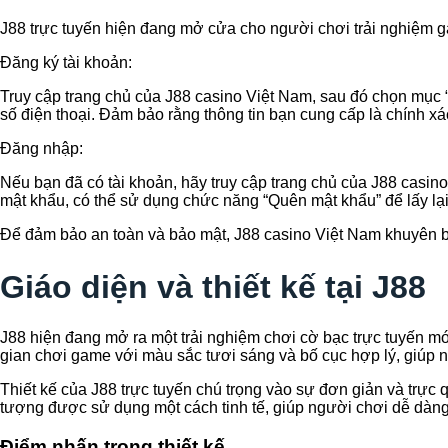
J88 trực tuyến hiện đang mở cửa cho người chơi trải nghiệm g
Đăng ký tài khoản:
Truy cập trang chủ của J88 casino Việt Nam, sau đó chọn mục “
số điện thoại. Đảm bảo rằng thông tin bạn cung cấp là chính xá
Đăng nhập:
Nếu bạn đã có tài khoản, hãy truy cập trang chủ của J88 cas
mật khẩu, có thể sử dụng chức năng “Quên mật khẩu” để lấy lại
Để đảm bảo an toàn và bảo mật, J88 casino Việt Nam khuyên bạ
Giáo diện và thiết kế tại J88
J88 hiện đang mở ra một trải nghiệm chơi cờ bạc trực tuyến mới
gian chơi game với màu sắc tươi sáng và bố cục hợp lý, giúp n
Thiết kế của J88 trực tuyến chú trọng vào sự đơn giản và trực
tượng được sử dụng một cách tinh tế, giúp người chơi dễ dàng
Điểm nhấn trong thiết kế