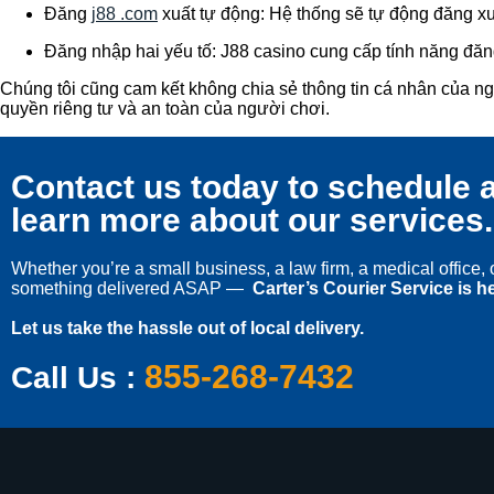
Đăng
j88 .com
xuất tự động: Hệ thống sẽ tự động đăng xuấ
Đăng nhập hai yếu tố: J88 casino cung cấp tính năng đăn
Chúng tôi cũng cam kết không chia sẻ thông tin cá nhân của ng
quyền riêng tư và an toàn của người chơi.
Contact us today to schedule a
learn more about our services.
Whether you’re a small business, a law firm, a medical office
something delivered ASAP —
Carter’s Courier Service is he
Let us take the hassle out of local delivery.
855-268-7432
Call Us :