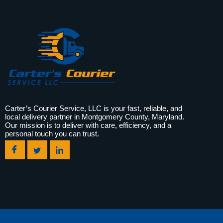
Carter’s Courier Service, LLC is your fast, reliable, and
local delivery partner in Montgomery County, Maryland.
Our mission is to deliver with care, efficiency, and a
personal touch you can trust.