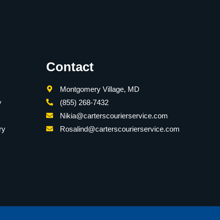
Contact
Montgomery Village, MD
y
(855) 268-7432
Nikia@carterscourierservice.com
ry
Rosalind@carterscourierservice.com