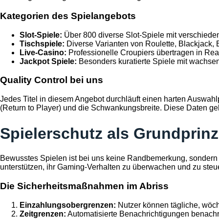
Kategorien des Spielangebots
Slot-Spiele:
Über 800 diverse Slot-Spiele mit verschied
Tischspiele:
Diverse Varianten von Roulette, Blackjack, 
Live-Casino:
Professionelle Croupiers übertragen in Real
Jackpot Spiele:
Besonders kuratierte Spiele mit wachse
Quality Control bei uns
Jedes Titel in diesem Angebot durchläuft einen harten Auswahl
(Return to Player) und die Schwankungsbreite. Diese Daten geb
Spielerschutz als Grundprinz
Bewusstes Spielen ist bei uns keine Randbemerkung, sondern z
unterstützen, ihr Gaming-Verhalten zu überwachen und zu steu
Die Sicherheitsmaßnahmen im Abriss
Einzahlungsobergrenzen:
Nutzer können tägliche, wöch
Zeitgrenzen:
Automatisierte Benachrichtigungen benachr