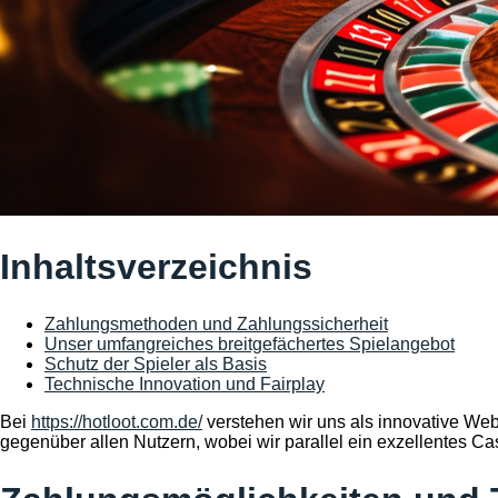
Inhaltsverzeichnis
Zahlungsmethoden und Zahlungssicherheit
Unser umfangreiches breitgefächertes Spielangebot
Schutz der Spieler als Basis
Technische Innovation und Fairplay
Bei
https://hotloot.com.de/
verstehen wir uns als innovative Webs
gegenüber allen Nutzern, wobei wir parallel ein exzellentes Casi