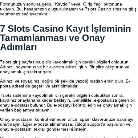
Formunuzun sonuna gelip, “Kaydol” veya “Giriş Yap” butonuna
tıklayın. Bu, hesabınızın oluşturulmasını ve 7slots Casino sitesine giriş
yapmanızı sağlayacaktır.
7 Slots Casino Kayıt İşleminin
Tamamlanması ve Onay
Adımları
7slots giriş sayfasına gidip kaydolmak için gerekli bilgileri doldurun.
Adınızı, soyadınızı ve bir e-posta adresi girin. Bir şifre oluşturun ve
onaylamak için tekrar girin.
Adınızı ve soyadınızı doğru bir şekilde yazdığınızdan emin olun. E-
posta adresi de geçerli ve aktif olmalıdır.
7slots sistemine kaydolmak için gerekli bilgileri dolduktan sonra,
kaydınız onaylanana kadar bekleyin. Genellikle, e-postanıza gelen bir
onay e-postası bulunur. Bu e-postayı kontrol edin ve onaylamak için
verilen bağlantıya tıklayın.
Onay e-postasını kontrol etmeden önce, spam klasörünüze bakmayı
unutmayın. Eğer e-posta alınamazsa, 7slots support’a başvurun ve
onay e-postasını tekrar göndermesini isteyin.