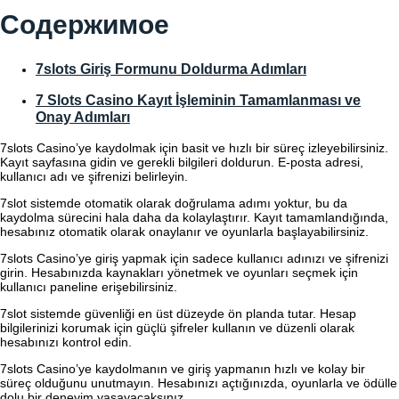
Содержимое
7slots Giriş Formunu Doldurma Adımları
7 Slots Casino Kayıt İşleminin Tamamlanması ve
Onay Adımları
7slots Casino’ye kaydolmak için basit ve hızlı bir süreç izleyebilirsiniz.
Kayıt sayfasına gidin ve gerekli bilgileri doldurun. E-posta adresi,
kullanıcı adı ve şifrenizi belirleyin.
7slot sistemde otomatik olarak doğrulama adımı yoktur, bu da
kaydolma sürecini hala daha da kolaylaştırır. Kayıt tamamlandığında,
hesabınız otomatik olarak onaylanır ve oyunlarla başlayabilirsiniz.
7slots Casino’ye giriş yapmak için sadece kullanıcı adınızı ve şifrenizi
girin. Hesabınızda kaynakları yönetmek ve oyunları seçmek için
kullanıcı paneline erişebilirsiniz.
7slot sistemde güvenliği en üst düzeyde ön planda tutar. Hesap
bilgilerinizi korumak için güçlü şifreler kullanın ve düzenli olarak
hesabınızı kontrol edin.
7slots Casino’ye kaydolmanın ve giriş yapmanın hızlı ve kolay bir
süreç olduğunu unutmayın. Hesabınızı açtığınızda, oyunlarla ve ödülle
dolu bir deneyim yaşayacaksınız.