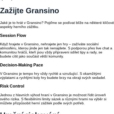
Zažijte Gransino
Jaké je to hrát v Gransino? Pojďme se podívat blíže na některé klíčové
aspekty herního zážitku.
Session Flow
Když hrajete v Gransino, nehrajete jen hry – zažíváte sociální
atmosféru, kterou jinde jen tak nenajdete. S podporou přes live chat a
komunitou hráčů, kteří jsou vždy připraveni sdílet tipy a rady, se
budete cítit jako součást větší komunity.
Decision-Making Pace
V Gransino je tempo hry vždy rychlé a vzrušující. S okamžitými
výplatami a rychlými koly hry budete brzy na okraji svých sedadel.
Risk Control
Jednou z hlavních výhod hraní v Gransino je možnost řídit úroveň
svého rizika. S flexibilními limity sázek a různými hrami na výběr si
můžete přizpůsobit herní zážitek podle svých potřeb.