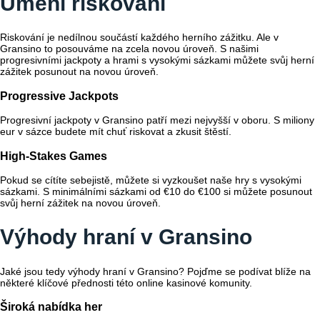
Umění riskování
Riskování je nedílnou součástí každého herního zážitku. Ale v
Gransino to posouváme na zcela novou úroveň. S našimi
progresivními jackpoty a hrami s vysokými sázkami můžete svůj herní
zážitek posunout na novou úroveň.
Progressive Jackpots
Progresivní jackpoty v Gransino patří mezi nejvyšší v oboru. S miliony
eur v sázce budete mít chuť riskovat a zkusit štěstí.
High-Stakes Games
Pokud se cítíte sebejistě, můžete si vyzkoušet naše hry s vysokými
sázkami. S minimálními sázkami od €10 do €100 si můžete posunout
svůj herní zážitek na novou úroveň.
Výhody hraní v Gransino
Jaké jsou tedy výhody hraní v Gransino? Pojďme se podívat blíže na
některé klíčové přednosti této online kasinové komunity.
Široká nabídka her