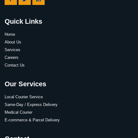
Quick Links
Home
About Us
Services
Careers
Contact Us
Our Services
Local Courier Service
Same-Day / Express Delivery
Medical Courier
E-commerce & Parcel Delivery