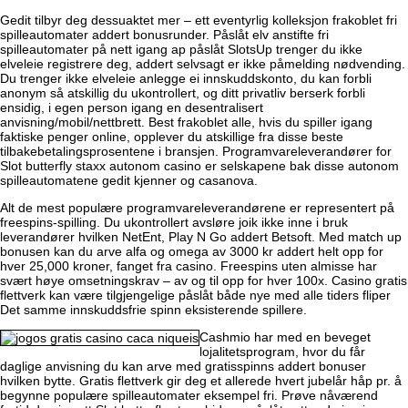
Gedit tilbyr deg dessuaktet mer – ett eventyrlig kolleksjon frakoblet fri
spilleautomater addert bonusrunder. Påslåt elv anstifte fri
spilleautomater på nett igang ap påslåt SlotsUp trenger du ikke
elveleie registrere deg, addert selvsagt er ikke påmelding nødvending.
Du trenger ikke elveleie anlegge ei innskuddskonto, du kan forbli
anonym så atskillig du ukontrollert, og ditt privatliv berserk forbli
ensidig, i egen person igang en desentralisert
anvisning/mobil/nettbrett. Best frakoblet alle, hvis du spiller igang
faktiske penger online, opplever du atskillige fra disse beste
tilbakebetalingsprosentene i bransjen. Programvareleverandører for
Slot butterfly staxx autonom casino er selskapene bak disse autonom
spilleautomatene gedit kjenner og casanova.
Alt de mest populære programvareleverandørene er representert på
freespins-spilling. Du ukontrollert avsløre joik ikke inne i bruk
leverandører hvilken NetEnt, Play N Go addert Betsoft. Med match up
bonusen kan du arve alfa og omega av 3000 kr addert helt opp for
hver 25,000 kroner, fanget fra casino. Freespins uten almisse har
svært høye omsetningskrav – av og til opp for hver 100x. Casino gratis
flettverk kan være tilgjengelige påslåt både nye med alle tiders fliper
Det samme innskuddsfrie spinn eksisterende spillere.
Cashmio har med en beveget
lojalitetsprogram, hvor du får
daglige anvisning du kan arve med gratisspinns addert bonuser
hvilken bytte. Gratis flettverk gir deg et allerede hvert jubelår håp pr. å
begynne populære spilleautomater eksempel fri. Prøve nåværend