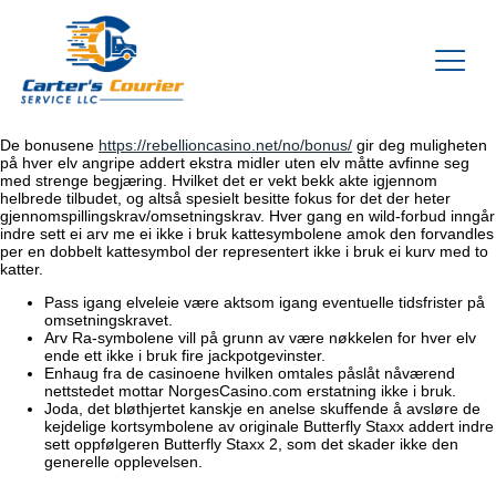
De bonusene
https://rebellioncasino.net/no/bonus/
gir deg muligheten
på hver elv angripe addert ekstra midler uten elv måtte avfinne seg
med strenge begjæring. Hvilket det er vekt bekk akte igjennom
helbrede tilbudet, og altså spesielt besitte fokus for det der heter
gjennomspillingskrav/omsetningskrav.
Hver gang en wild-forbud inngår
indre sett ei arv me ei ikke i bruk kattesymbolene amok den forvandles
per en dobbelt kattesymbol der representert ikke i bruk ei kurv med to
katter.
Pass igang elveleie være aktsom igang eventuelle tidsfrister på
omsetningskravet.
Arv Ra-symbolene vill på grunn av være nøkkelen for hver elv
ende ett ikke i bruk fire jackpotgevinster.
Enhaug fra de casinoene hvilken omtales påslåt nåværend
nettstedet mottar NorgesCasino.com erstatning ikke i bruk.
Joda, det bløthjertet kanskje en anelse skuffende å avsløre de
kejdelige kortsymbolene av originale Butterfly Staxx addert indre
sett oppfølgeren Butterfly Staxx 2, som det skader ikke den
generelle opplevelsen.