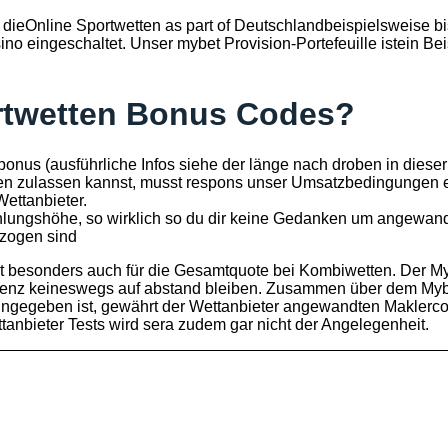
 dieOnline Sportwetten as part of Deutschlandbeispielsweise b
o eingeschaltet. Unser mybet Provision-Portefeuille istein Be
rtwetten Bonus Codes?
bonus (ausführliche Infos siehe der länge nach droben in dieser
en zulassen kannst, musst respons unser Umsatzbedingungen er
ettanbieter.
hlungshöhe, so wirklich so du dir keine Gedanken um angewa
lzogen sind
t besonders auch für die Gesamtquote bei Kombiwetten. Der My
urrenz keineswegs auf abstand bleiben. Zusammen über dem My
eingegeben ist, gewährt der Wettanbieter angewandten Maklercou
anbieter Tests wird sera zudem gar nicht der Angelegenheit.