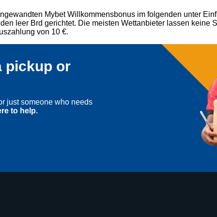
 angewandten Mybet Willkommensbonus im folgenden unter Einf
den leer Brd gerichtet. Die meisten Wettanbieter lassen keine
uszahlung von 10 €.
 pickup or
, or just someone who needs
re to help.