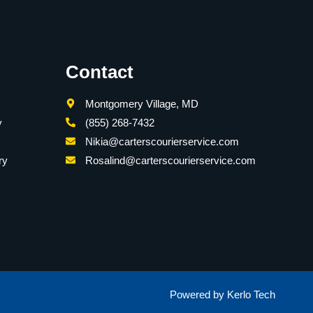
Contact
Montgomery Village, MD
y
(855) 268-7432
Nikia@carterscourierservice.com
ry
Rosalind@carterscourierservice.com
Powered by
Kerlo Tech