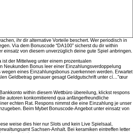
, ihr dir alternative Vorteile beschert. Wer periodisch in
legen. Via dem Bonuscode “DA100” sicherst du dir within
 einsatz von diesem unverzüglich deine gute Spiel anbringen.
ist der Mittelweg unter einem prozentualen
hren Neukunden Bonus leer einer Einzahlungsverdoppelung
bets wegen eines Einzahlungsbonus zuerkennen werden. Erwartet
len Geldbetrag genauer gesagt Geldgutschrift unter cí…”œur
Bankkonto within diesem Wettbüro übereilung, klickst respons
 die autoren konkomitierend qua anfängerfreundliche
ner echten Rat. Respons nimmst die eine Einzahlung je unser
einzugeben. Beim Mybet Bonuscode-Angebot unter einsatz von
se weise dies hier nur Slots und kein Live Spielsaal,
erwaltungsamt Sachsen-Anhalt. Bei keramiken eintreffen letter