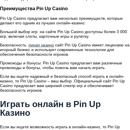
Преимущества Pin Up Casino
Pin Up Casino предлагает вам несколько преимуществ, которые
делают его одним из лучших онлайн-казино:
Большой выбор игр: на сайте Pin Up Casino доступны более 3 000
игр, включая слоты, карточные игры и рулетку.
Безопасность:
пинап казино
сайт Pin Up Casino имеет лицензию на
игорный бизнес и использует современные технологии для
обеспечения безопасности игроков.
Промокоды и бонусы: Pin Up Casino предлагает вам различные
промокоды и бонусы, чтобы помочь вам начать играть.
Если вы ищете надежный и безопасный способ играть в онлайн-
казино, то Pin Up Casino – ваш выбор. Официальный сайт Pin Up
Casino предлагает вам широкий спектр игр и обеспечивает
безопасность игроков.
Играть онлайн в Pin Up
Казино
Если вы ищете возможность играть в онлайн-казино, то Pin Up