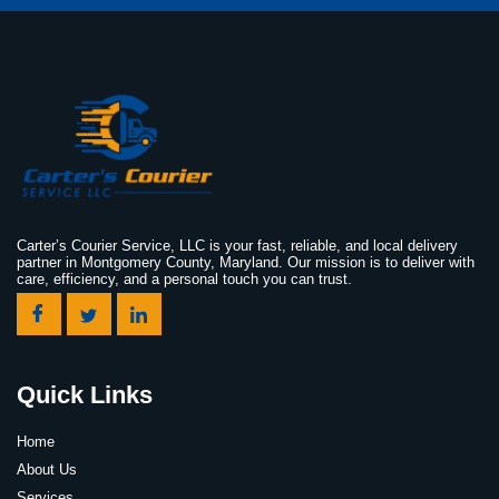
Carter’s Courier Service, LLC is your fast, reliable, and local delivery
partner in Montgomery County, Maryland. Our mission is to deliver with
care, efficiency, and a personal touch you can trust.
Quick Links
Home
About Us
Services