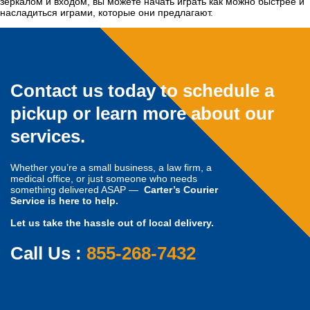
зеркалом и входом, вы можете начать играть как можно быстрее и
насладиться играми, которые они предлагают.
Contact us today to schedule a
pickup or learn more about our
services.
Whether you’re a small business, a law firm, a
medical office, or just someone who needs
something delivered ASAP —
Carter’s Courier
Service is here to help.
Let us take the hassle out of local delivery.
Call Us :
855-268-7432