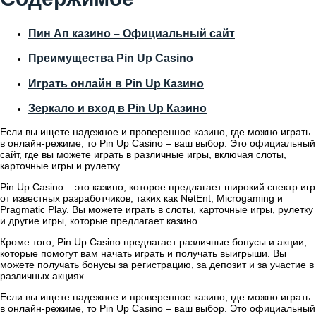
Пин Ап казино – Официальный сайт
Преимущества Pin Up Casino
Играть онлайн в Pin Up Казино
Зеркало и вход в Pin Up Казино
Если вы ищете надежное и проверенное казино, где можно играть
в онлайн-режиме, то Pin Up Casino – ваш выбор. Это официальный
сайт, где вы можете играть в различные игры, включая слоты,
карточные игры и рулетку.
Pin Up Casino – это казино, которое предлагает широкий спектр игр
от известных разработчиков, таких как NetEnt, Microgaming и
Pragmatic Play. Вы можете играть в слоты, карточные игры, рулетку
и другие игры, которые предлагает казино.
Кроме того, Pin Up Casino предлагает различные бонусы и акции,
которые помогут вам начать играть и получать выигрыши. Вы
можете получать бонусы за регистрацию, за депозит и за участие в
различных акциях.
Если вы ищете надежное и проверенное казино, где можно играть
в онлайн-режиме, то Pin Up Casino – ваш выбор. Это официальный