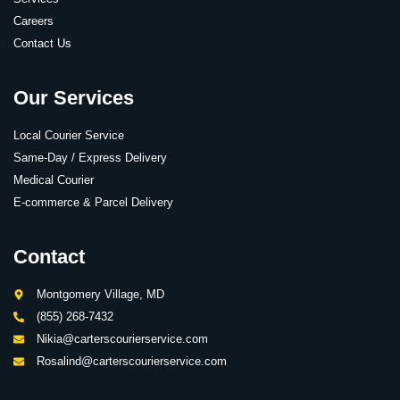
Careers
Contact Us
Our Services
Local Courier Service
Same-Day / Express Delivery
Medical Courier
E-commerce & Parcel Delivery
Contact
Montgomery Village, MD
(855) 268-7432
Nikia@carterscourierservice.com
Rosalind@carterscourierservice.com