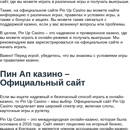
сайт, где вы можете играть в различные игры и получать выигрыши.
Также, на официальном сайте Pin Up Casino вы можете найти
информацию о различных играх, правилах и условиях игры, а
также о бонусах и акциях. Вы можете также связаться с
поддержкой казино, если у вас возникнут вопросы или проблемы.
В целом, Pin Up Casino – это надежное и проверенное казино, где
вы можете играть в онлайн-режиме и получать выигрыши. Мы
рекомендуем вам зарегистрироваться на официальном сайте и
начать играть.
Важно! Перед игрой, убедитесь, что вы знакомы с условиями игры
и правилами казино.
Пин Ап казино –
Официальный сайт
Если вы ищете надежный и безопасный способ играть в онлайн-
казино, то Pin Up Casino – ваш выбор. Официальный сайт Pin Up
Casino предлагает вам широкий спектр игр, включая слоты,
карточные игры и рулетку.
Pin Up Casino – это международная онлайн-казино, которая была
основана в 2016 году. Сайт имеет лицензию на игорный бизнес,
выдана в Куртрахе, и является членом ассоциации онлайн-казино.