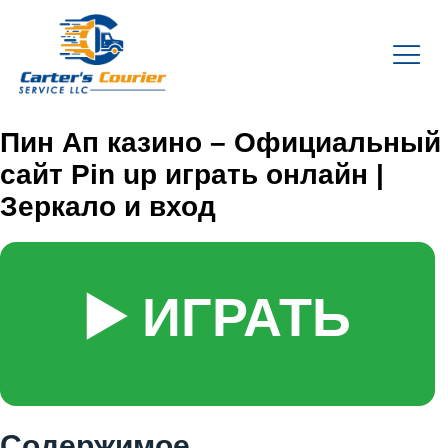
Пин Ап казино – Официальный
сайт Pin up играть онлайн |
Зеркало и вход
▶️ ИГРАТЬ
Содержимое