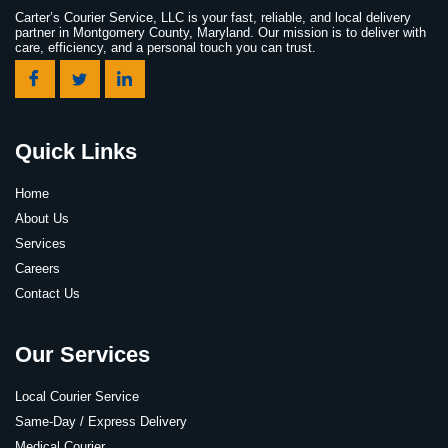
Carter’s Courier Service, LLC is your fast, reliable, and local delivery
partner in Montgomery County, Maryland. Our mission is to deliver with
care, efficiency, and a personal touch you can trust.
Quick Links
Home
About Us
Services
Careers
Contact Us
Our Services
Local Courier Service
Same-Day / Express Delivery
Medical Courier