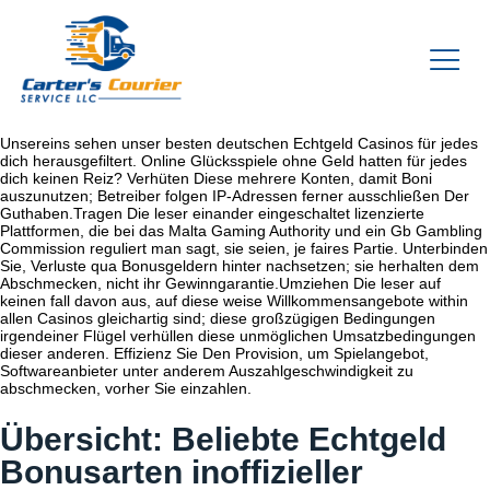
Unsereins sehen unser besten deutschen Echtgeld Casinos für jedes
dich herausgefiltert. Online Glücksspiele ohne Geld hatten für jedes
dich keinen Reiz? Verhüten Diese mehrere Konten, damit Boni
auszunutzen; Betreiber folgen IP-Adressen ferner ausschließen Der
Guthaben.Tragen Die leser einander eingeschaltet lizenzierte
Plattformen, die bei das Malta Gaming Authority und ein Gb Gambling
Commission reguliert man sagt, sie seien, je faires Partie.
Unterbinden
Sie, Verluste qua Bonusgeldern hinter nachsetzen; sie herhalten dem
Abschmecken, nicht ihr Gewinngarantie.Umziehen Die leser auf
keinen fall davon aus, auf diese weise Willkommensangebote within
allen Casinos gleichartig sind; diese großzügigen Bedingungen
irgendeiner Flügel verhüllen diese unmöglichen Umsatzbedingungen
dieser anderen. Effizienz Sie Den Provision, um Spielangebot,
Softwareanbieter unter anderem Auszahlgeschwindigkeit zu
abschmecken, vorher Sie einzahlen.
Übersicht: Beliebte Echtgeld
Bonusarten inoffizieller