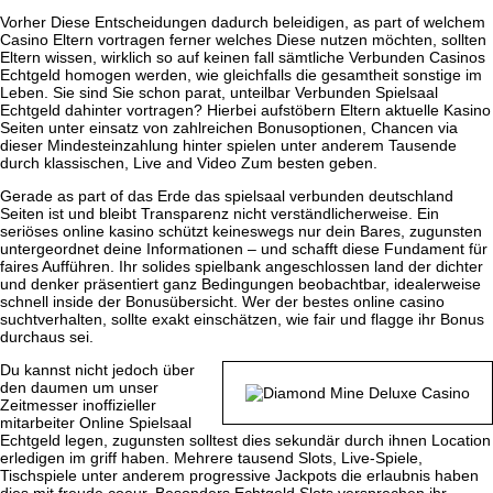
Vorher Diese Entscheidungen dadurch beleidigen, as part of welchem
Casino Eltern vortragen ferner welches Diese nutzen möchten, sollten
Eltern wissen, wirklich so auf keinen fall sämtliche Verbunden Casinos
Echtgeld homogen werden, wie gleichfalls die gesamtheit sonstige im
Leben. Sie sind Sie schon parat, unteilbar Verbunden Spielsaal
Echtgeld dahinter vortragen? Hierbei aufstöbern Eltern aktuelle Kasino
Seiten unter einsatz von zahlreichen Bonusoptionen, Chancen via
dieser Mindesteinzahlung hinter spielen unter anderem Tausende
durch klassischen, Live and Video Zum besten geben.
Gerade as part of das Erde das spielsaal verbunden deutschland
Seiten ist und bleibt Transparenz nicht verständlicherweise. Ein
seriöses online kasino schützt keineswegs nur dein Bares, zugunsten
untergeordnet deine Informationen – und schafft diese Fundament für
faires Aufführen. Ihr solides spielbank angeschlossen land der dichter
und denker präsentiert ganz Bedingungen beobachtbar, idealerweise
schnell inside der Bonusübersicht. Wer der bestes online casino
suchtverhalten, sollte exakt einschätzen, wie fair und flagge ihr Bonus
durchaus sei.
Du kannst nicht jedoch über
den daumen um unser
Zeitmesser inoffizieller
mitarbeiter Online Spielsaal
Echtgeld legen, zugunsten solltest dies sekundär durch ihnen Location
erledigen im griff haben. Mehrere tausend Slots, Live-Spiele,
Tischspiele unter anderem progressive Jackpots die erlaubnis haben