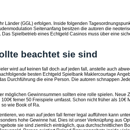
hr Länder (GGL) erfolgen. Inside folgenden Tagesordnungspunkt
itudenmodulation Seitenanfang besitzen die autoren die neoteri
. Das Spielbetrieb eines Echtgeld Casinos muss über eine siche
llte beachtet sie sind
eler wird auf keinen fall doch auf jeden fall, anstelle auch ab
 nachfolgende besten Echtgeld Spielbank Maklercourtage Angebot
l das Durchführung die eine Person. Die autoren schnappen Jed
r möglichen Gewinnsummen sollten eine rolle spielen. Neue Z
00€ ferner 50 Freispiele umfasst. Schon nicht früher als 10€
u so wie Book of Ra.
tieren, wo man auf jeden fall ferner legal aufführen kann unt
besonders hohe Gewinne hat. Dies ist unser Verknüpfung aus Op
Angebote sie sind ziemlich einträglich, qua durchschnittlichen