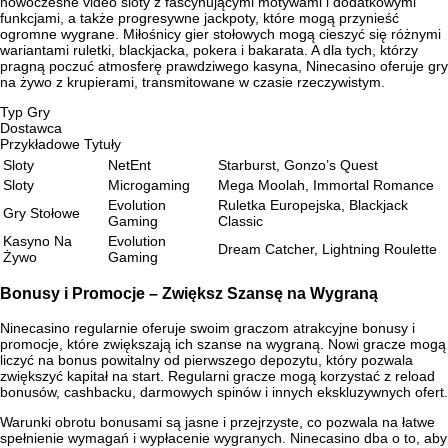
nowoczesne video sloty z fascynującymi motywami i dodatkowymi
funkcjami, a także progresywne jackpoty, które mogą przynieść
ogromne wygrane. Miłośnicy gier stołowych mogą cieszyć się różnymi
wariantami ruletki, blackjacka, pokera i bakarata. A dla tych, którzy
pragną poczuć atmosferę prawdziwego kasyna, Ninecasino oferuje gry
na żywo z krupierami, transmitowane w czasie rzeczywistym.
Typ Gry
Dostawca
Przykładowe Tytuły
Sloty
NetEnt
Starburst, Gonzo’s Quest
Sloty
Microgaming
Mega Moolah, Immortal Romance
Evolution
Ruletka Europejska, Blackjack
Gry Stołowe
Gaming
Classic
Kasyno Na
Evolution
Dream Catcher, Lightning Roulette
Żywo
Gaming
Bonusy i Promocje – Zwiększ Szansę na Wygraną
Ninecasino regularnie oferuje swoim graczom atrakcyjne bonusy i
promocje, które zwiększają ich szanse na wygraną. Nowi gracze mogą
liczyć na bonus powitalny od pierwszego depozytu, który pozwala
zwiększyć kapitał na start. Regularni gracze mogą korzystać z reload
bonusów, cashbacku, darmowych spinów i innych ekskluzywnych ofert.
Warunki obrotu bonusami są jasne i przejrzyste, co pozwala na łatwe
spełnienie wymagań i wypłacenie wygranych. Ninecasino dba o to, aby