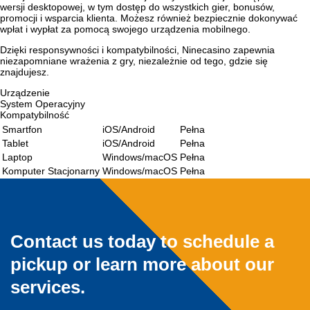
wersji desktopowej, w tym dostęp do wszystkich gier, bonusów,
promocji i wsparcia klienta. Możesz również bezpiecznie dokonywać
wpłat i wypłat za pomocą swojego urządzenia mobilnego.
Dzięki responsywności i kompatybilności, Ninecasino zapewnia
niezapomniane wrażenia z gry, niezależnie od tego, gdzie się
znajdujesz.
Urządzenie
System Operacyjny
Kompatybilność
Smartfon
iOS/Android
Pełna
Tablet
iOS/Android
Pełna
Laptop
Windows/macOS
Pełna
Komputer Stacjonarny
Windows/macOS
Pełna
Contact us today to schedule a
pickup or learn more about our
services.