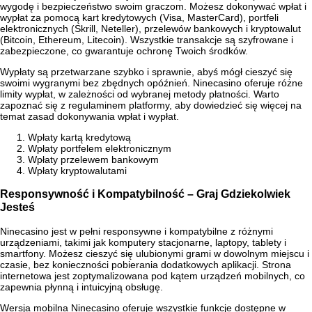
wygodę i bezpieczeństwo swoim graczom. Możesz dokonywać wpłat i
wypłat za pomocą kart kredytowych (Visa, MasterCard), portfeli
elektronicznych (Skrill, Neteller), przelewów bankowych i kryptowalut
(Bitcoin, Ethereum, Litecoin). Wszystkie transakcje są szyfrowane i
zabezpieczone, co gwarantuje ochronę Twoich środków.
Wypłaty są przetwarzane szybko i sprawnie, abyś mógł cieszyć się
swoimi wygranymi bez zbędnych opóźnień. Ninecasino oferuje różne
limity wypłat, w zależności od wybranej metody płatności. Warto
zapoznać się z regulaminem platformy, aby dowiedzieć się więcej na
temat zasad dokonywania wpłat i wypłat.
Wpłaty kartą kredytową
Wpłaty portfelem elektronicznym
Wpłaty przelewem bankowym
Wpłaty kryptowalutami
Responsywność i Kompatybilność – Graj Gdziekolwiek
Jesteś
Ninecasino jest w pełni responsywne i kompatybilne z różnymi
urządzeniami, takimi jak komputery stacjonarne, laptopy, tablety i
smartfony. Możesz cieszyć się ulubionymi grami w dowolnym miejscu i
czasie, bez konieczności pobierania dodatkowych aplikacji. Strona
internetowa jest zoptymalizowana pod kątem urządzeń mobilnych, co
zapewnia płynną i intuicyjną obsługę.
Wersja mobilna Ninecasino oferuje wszystkie funkcje dostępne w