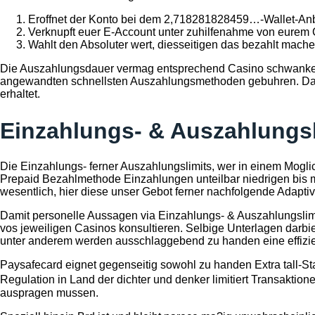
Eroffnet der Konto bei dem 2,718281828459…-Wallet-Anbie
Verknupft euer E-Account unter zuhilfenahme von eurem
Wahlt den Absoluter wert, diesseitigen das bezahlt mache
Die Auszahlungsdauer vermag entsprechend Casino schwanken
angewandten schnellsten Auszahlungsmethoden gebuhren. Dass 
erhaltet.
Einzahlungs- & Auszahlungsl
Die Einzahlungs- ferner Auszahlungslimits, wer in einem Mogli
Prepaid Bezahlmethode Einzahlungen unteilbar niedrigen bis m
wesentlich, hier diese unser Gebot ferner nachfolgende Adapti
Damit personelle Aussagen via Einzahlungs- & Auszahlungslimit
vos jeweiligen Casinos konsultieren. Selbige Unterlagen darbi
unter anderem werden ausschlaggebend zu handen eine effizi
Paysafecard eignet gegenseitig sowohl zu handen Extra tall-Sta
Regulation in Land der dichter und denker limitiert Transakti
auspragen mussen.