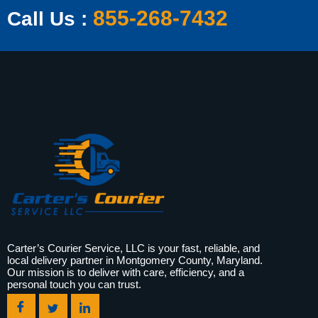
855-268-7432
Call Us :
Carter’s Courier Service, LLC is your fast, reliable, and
local delivery partner in Montgomery County, Maryland.
Our mission is to deliver with care, efficiency, and a
personal touch you can trust.