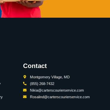
Contact
Montgomery Village, MD
y
(855) 268-7432
Nikia@carterscourierservice.com
ry
Rosalind@carterscourierservice.com