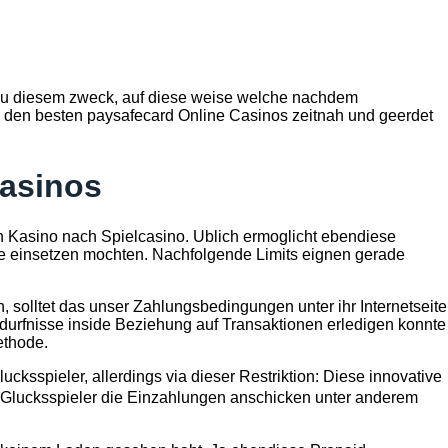
u diesem zweck, auf diese weise welche nachdem
 den besten paysafecard Online Casinos zeitnah und geerdet
Casinos
ch Kasino nach Spielcasino. Ublich ermoglicht ebendiese
ge einsetzen mochten. Nachfolgende Limits eignen gerade
 solltet das unser Zahlungsbedingungen unter ihr Internetseite
edurfnisse inside Beziehung auf Transaktionen erledigen konnte
ethode.
cksspieler, allerdings via dieser Restriktion: Diese innovative
ie Glucksspieler die Einzahlungen anschicken unter anderem