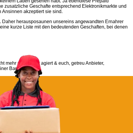
in keinem Laden gesehen habt. Ja ebendiese Prepaid
ige zusatzliche Geschafte entsprechend Elektronikmarkte und
 Ansinnen akzeptiert sie sind.
bes. Daher herausposaunen unsereins angewandten Ernahrer
e eine kurze Liste mit den bedeutenden Geschaften, bei denen
t mehr unbekannt agiert & euch, getreu Anbieter,
iner Barzahlung.