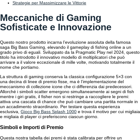
Strategie per Massimizzare le Vittorie
Meccaniche di Gaming
Sofisticate e Innovazione
Questo nostro prodotto incarna l’evoluzione assoluta della famosa
saga Big Bass Gaming, elevando il gameplay di fishing online a un
grado privo di eguali. Sviluppato da la Pragmatic Play nel 2024, questo
titolo ha introdotto il innovativo modello di moltiplicatori che può
arrivare a il valore eccezionale di mille volte, motivando totalmente il
nome che portiamo.
La struttura di gaming conserva la classica configurazione 5×3 con
una decina di linee di premio fisse, ma è l’implementazione del
meccanismo di collezione icone che ci differenzia dai predecessori.
Allorché i simboli scatter emergono simultaneamente ai segni di fish
mentre i giri gratis, il fisher non si restringe a raccogliere le premi:
attiva una cascata di chance che può cambiare una partita normale in
un accadimento straordinario. Per testare questa esperienza
esclusiva,
Gioco Big Bass Splash 1000
e trova il motivo per cui migliaia
e migliaia di player ci preferiscono ciascun giorno.
Simboli e Importi di Premio
Questa nostra tabella dei premi è stata calibrata per offrire un