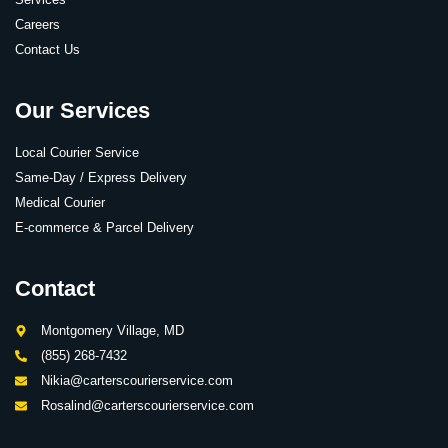
Careers
Contact Us
Our Services
Local Courier Service
Same-Day / Express Delivery
Medical Courier
E-commerce & Parcel Delivery
Contact
Montgomery Village, MD
(855) 268-7432
Nikia@carterscourierservice.com
Rosalind@carterscourierservice.com