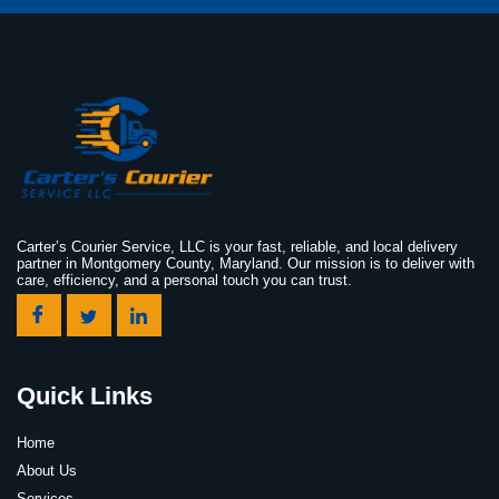
Carter’s Courier Service, LLC is your fast, reliable, and local delivery
partner in Montgomery County, Maryland. Our mission is to deliver with
care, efficiency, and a personal touch you can trust.
Quick Links
Home
About Us
Services