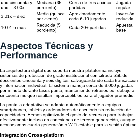
uno cincuenta y
Mediana (35
Cerca de tres a cinco
Jugada
uno – 3.00x
porciento)
partidas
regular
Media (quince
Aproximadamente
Inversión
3.01x – diez
por ciento)
cada 6-10 jugadas
reducida
Reducida (5
Apuesta
10.01 o más
Cada 20+ partidas
porciento)
base
Aspectos Técnicas y
Performance
La arquitectura digital que soporta nuestra plataforma incluye
sistemas de protección de grado institucional con cifrado SSL de
doscientos cincuenta y seis dígitos, salvaguardando cada transacción
y información individual. El sistema maneja cerca de 8.000 jugadas
por minuto durante fases punta, manteniendo retrasos por debajo a
cincuenta ms que resultan imperceptibles para el jugador promedio.
La pantalla adaptativa se adapta automáticamente a equipos
smartphones, tablets y ordenadores de escritorio sin reducción de
capacidades. Hemos optimizado el gasto de recursos para trabajar
efectivamente incluso en conexiones de tercera generación, aunque
aconsejamos cuarta generación o WiFi estable para la sesión óptima.
Integración Cross-platform