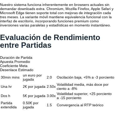
Nuestro sistema funciona inherentemente en browsers actuales sin
demandar downloads extra. Chromium, Mozilla Firefox, Apple Safari y
Microsoft Edge tienen soporte total con mejoras de integración cada
tres meses. La variante móvil mantiene equivalencia funcional con la
interfaz de escritorio, incorporando funciones premium como
inversiones varias paralelas y estadísticas en momento instantáneo.
Evaluación de Rendimiento
entre Partidas
Duración de Partida
Apuesta Promedio
Coeficiente Meta
Desenlace Estimado
un euro por
30min mins
2.0
Oscilación baja, +5% a -3 porciento
jugada
Volatilidad media, más doce por
Una hr
2€ por jugada
2.50x
ciento a -8%
Volatilidad superior, +25 porciento
Dos h
5€ por jugada
3.00x
a -15 porciento
Partida
0.50€ por
1.5
Convergencia al RTP teórico
extendida
jugada