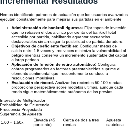
Incrementar Resultados
Hemos identificado patrones de actuación que los usuarios avanzados
ejecutan constantemente para mejorar sus partidas en el ambiente:
Administración de bankroll rigurosa:
Fijar topes de inversión
que no rebasen el dos a cinco por ciento del bankroll total
accesible por partida, habilitando aguantar secuencias
desfavorables sin arriesgar la posibilidad de partida duradero.
Objetivos de coeficiente factibles:
Configurar metas de
salida entre 1.5 veces y tres veces minimiza la vulnerabilidad al
peligro mientras conserva un incremento sustentable del capital
a largo periodo.
Aplicación de función de retiro automático:
Configurar
cobros programados en factores preestablecidos suprime el
elemento sentimental que frecuentemente conduce a
resoluciones impulsivas.
Evaluación de récord:
Analizar las recientes 50-100 rondas
proporciona perspectiva sobre modelos últimas, aunque cada
ronda sigue matemáticamente autónoma de las previas.
Intervalo de Multiplicador
Probabilidad de Ocurrencia
Frecuencia Proyectada
Sugerencia de Apuesta
Elevada (45
Cerca de dos a tres
Apuesta
1.00 – 1.50x
porciento)
rondas
cautelosa