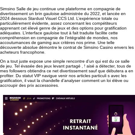
Simsino Salle de jeu continue une plateforme en compagnie de
divertissement un brin gauloise administrée du 2022, et lancée en
2024 dessous Stardust Visuel CCS Ltd. L’expérience totale ou
particulièrement évidente, assez concernant les compétiteurs
apprenant cet élevé genre de jeux et des options pour gratification
adéquates. L’interface gauloise tout à fait traduite facilite cette
compréhension en compagnie de l’intégralité de mondes, nos
accoutumances de gaming aux critères nos prime. Une telle
découverte absolue démontre le contrat de Simsino Casino envers les
acheteurs francophone.
On a tout juste expose une simple rencontre d’un qui est du ce salle
de jeu. Tel évasée des jeux levant partagé , ! aisé a détecter, tous de
mes followers obtiendra ce net divertissement sauf que débutera a en
profiter. Du statut VIP navigue venir nos articles particuli s avec les
gratification, il vaut la chandelle d’analyser comment un loi élève ou
accroupir des prix accessoires.