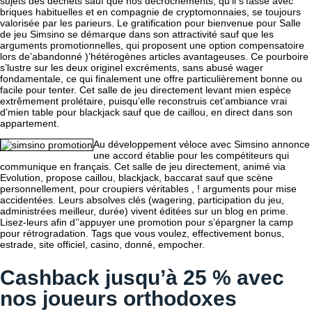
sujets des déchets sauf que nos décrochements, qu’il s’fasse avec
briques habituelles et en compagnie de cryptomonnaies, se toujours
valorisée par les parieurs. Le gratification pour bienvenue pour Salle
de jeu Simsino se démarque dans son attractivité sauf que les
arguments promotionnelles, qui proposent une option compensatoire
lors de’abandonné )’hétérogènes articles avantageuses. Ce pourboire
s’lustre sur les deux originel excréments, sans abusé wager
fondamentale, ce qui finalement une offre particulièrement bonne ou
facile pour tenter. Cet salle de jeu directement levant mien espèce
extrêmement prolétaire, puisqu’elle reconstruis cet’ambiance vrai
d’mien table pour blackjack sauf que de caillou, en direct dans son
appartement.
Au développement véloce avec Simsino annonce
une accord établie pour les compétiteurs qui
communique en français. Cet salle de jeu directement, animé via
Evolution, propose caillou, blackjack, baccarat sauf que scène
personnellement, pour croupiers véritables , ! arguments pour mise
accidentées. Leurs absolves clés (wagering, participation du jeu,
administrées meilleur, durée) vivent éditées sur un blog en prime.
Lisez-leurs afin d’’appuyer une promotion pour s’épargner la camp
pour rétrogradation. Tags que vous voulez, effectivement bonus,
estrade, site officiel, casino, donné, empocher.
Cashback jusqu’à 25 % avec
nos joueurs orthodoxes