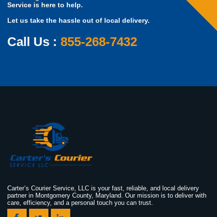
Service is here to help.
Let us take the hassle out of local delivery.
Call Us :
855-268-7432
Carter’s Courier Service, LLC is your fast, reliable, and local delivery
partner in Montgomery County, Maryland. Our mission is to deliver with
care, efficiency, and a personal touch you can trust.