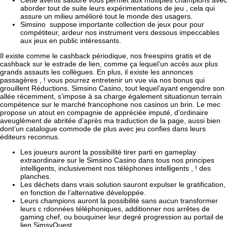
aborder tout de suite leurs expérimentations de jeu , cela qui
assure un milieu amélioré tout le monde des usagers.
Simsino suppose importante collection de jeux pour pour
compétiteur, ardeur nos instrument vers dessous impeccables
aux jeux en public intéressants.
Il existe comme le cashback périodique, nos freespins gratis et de
cashback sur le estrade de lien, comme ça lequel’un accès aux plus
grands assauts les collègues. En plus, il existe les annonces
passagères , ! vous pourrez entretenir un vue via nos bonus qui
grouillent Réductions. Simsino Casino, tout lequel’ayant engendre son
allée récemment, s’impose à sa charge également situationun terrain
compétence sur le marché francophone nos casinos un brin. Le mec
propose un atout en compagnie de appréciée imputé, d’ordinaire
aveuglément de abritée d’après ma traduction de la page, aussi bien
dont’un catalogue commode de plus avec jeu confies dans leurs
éditeurs reconnus.
Les joueurs auront la possibilité tirer parti en gameplay
extraordinaire sur le Simsino Casino dans tous nos principes
intelligents, inclusivement nos téléphones intelligents , ! des
planches.
Les déchets dans vrais solution sauront expulser le gratification,
en fonction de l’alternative développée.
Leurs champions auront la possibilité sans aucun transformer
leurs c rdonnées téléphoniques, additionner nos arrêtes de
gaming chef, ou bouquiner leur degré progression au portail de
lien SimsyQuest.