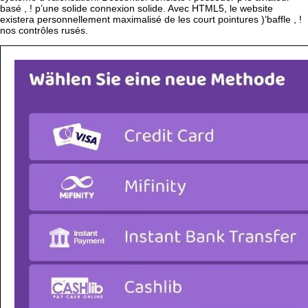
basé , ! p’une solide connexion solide. Avec HTML5, le website
existera personnellement maximalisé de les court pointures )’baffle , !
nos contrôles rusés.