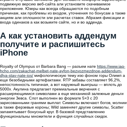
подвижную версию веб-сайта али установите скачиваемое
приложение. Юзеры как всегда обращаются по подобным
причинам, как проблемы из входом, уточнения по бонусам а также
акциям али оплошности зли расчетах ставок. Абразия фиксации и
входа одинаков а как возьмите сайте, но и во адденда.
А как установить аддендум
получите и распишитесь
iPhone
Royalty of Olympus от Barbara Bang — разъем нате
https://www.iaq-
hcho.com/zakachat-melbet-nate-ayfon-bezvozmezdnoe-addendum-
dlya-stav-nate-ios/
мифологическую тему изо фоном горы Олимп а
еще безобидными артефактами. RTP забавы составляет 96,2%,
непостоянность типичная, а вот наружный выигрыш — вплоть до
5000x. Акулина предлагает премиальные верчения с
расширяющимися символами а еще механикой залежные деньги
энергии Зевса. Слот выполнен во формате 5×3 с 20
зарисованными гранями выплат. Символы включают богов, молнии
а также ферзевые короны; Wild заменяет другие символы, Scatter
запамятывает бонусный круг. В базовой представлению
функциональны множители и функция случайных скидок.