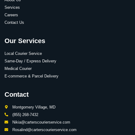
Services
Careers
Contact Us
Our Services
Local Courier Service
Same-Day / Express Delivery
Medical Courier
E-commerce & Parcel Delivery
Contact
Montgomery Village, MD
(855) 268-7432
Nikia@carterscourierservice.com
Rosalind@carterscourierservice.com