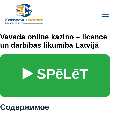
Vavada online kazino – licence
un darbības likumība Latvijā
▶️ SPēLēT
Содержимое