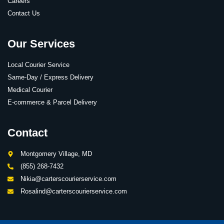
Careers
Contact Us
Our Services
Local Courier Service
Same-Day / Express Delivery
Medical Courier
E-commerce & Parcel Delivery
Contact
Montgomery Village, MD
(855) 268-7432
Nikia@carterscourierservice.com
Rosalind@carterscourierservice.com