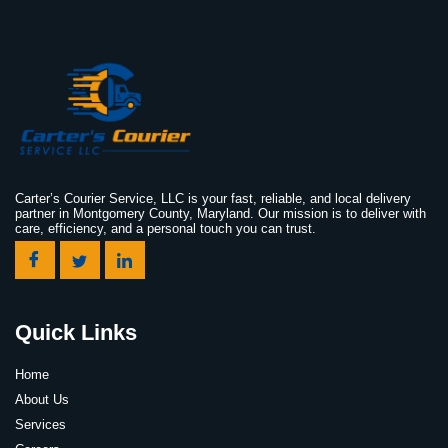
Carter’s Courier Service, LLC is your fast, reliable, and local delivery
partner in Montgomery County, Maryland. Our mission is to deliver with
care, efficiency, and a personal touch you can trust.
Quick Links
Home
About Us
Services