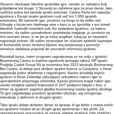
Slovenci obožujejo številne igralniške igre, vendar so nekatere bolj
priljubljene kot druge. V Sloveniji so zaželene igre za pravi denar, tako
različice pokra kot seveda igralni avtomati. Casino Perla kot največja
igralnica v Evropi svojim igralcem nudi več kot 1.000 igralnih
avtomatov, 90 namiznih iger, prostore za bingo in še veliko več.
Uživajte s kozarcem hladnega vina v baru in se sprostite v eni izmed
številnih čudovitih hotelskih sob. Ko zasledimo igralnico, za katero
menimo, da našim uporabnikom predstavlja tveganje, jo uvrstimo na
črni seznam strani, ki se jim je treba izogibati, tukaj pa so navedeni
najnovejši primeri. Mi našim recenzijam ter ocenam spletnih kazinojev
in kockarskih strani dodamo ključen sloj potrjevanja s pomočjo
nenehne obdelave pripomb ter povratnih informacij igralcev.
Raziskali bomo, kateri programi nagrajevanja so na voljo v igralnici
Boomerang Casino in kakšne ugodnosti ponujajo njihovi VIP igralci.
Podjetje Casbit Group NV je novembra leta 2023 lansiralo Boomerang
Bet Casino, ki deluje pod okriljem igralne licence iz Curaçaoa, s čimer
zagotavlja polno skladnost z regulacijami. Kazino privablja kopico
igralcev iz Nove Zelandije zahvaljujoč celovitemu naboru iger in
uporabnikom prijaznega vmesnika. Kazino premore bogat nabor iger,
visoke omejitve izplačil kriptovalut in 24/7 podporni klepet v živo, s
čimer se igralcem zagotovi gladka boomerang casino igralna izkušnja.
Te igre zagotavljajo posebno igralniško izkušnjo, saj omogočajo
interakcijo z delivcem in drugimi igralci.
Tako igralci dobijo dodaten denar za igranje, ki ga lahko z malce sreče
za igralnimi mizami ali pri drugih igrah spremenijo v lep profit. Za
nepodučenega opazovalca se mnoge spletne igralnice zdijo približno