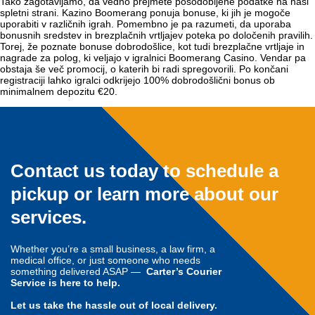
Tako zagotavljamo, da vedno prejmete posodobljene podatke na naši
spletni strani. Kazino Boomerang ponuja bonuse, ki jih je mogoče
uporabiti v različnih igrah. Pomembno je pa razumeti, da uporaba
bonusnih sredstev in brezplačnih vrtljajev poteka po določenih pravilih.
Torej, že poznate bonuse dobrodošlice, kot tudi brezplačne vrtljaje in
nagrade za polog, ki veljajo v igralnici Boomerang Casino. Vendar pa
obstaja še več promocij, o katerih bi radi spregovorili. Po končani
registraciji lahko igralci odkrijejo 100% dobrodošlični bonus ob
minimalnem depozitu €20.
Contact us today to schedule a
pickup or learn more about our
services.
Whether you’re a small business, a law firm, a
medical office, or just someone who needs
something delivered ASAP —
Carter’s Courier
Service is here to help.
Let us take the hassle out of local delivery.