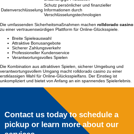
Schutz persönlicher und finanzieller
Datenverschlüsselung
Informationen durch
Verschlüsselungstechnologien
Die umfassenden Sicherheitsmaßnahmen machen
rolldorado casino
zu einer vertrauenswürdigen Plattform für Online-Glücksspiele.
Breite Spieleauswahl
Attraktive Bonusangebote
Sicherer Zahlungsverkehr
Professioneller Kundenservice
Verantwortungsvolles Spielen
Die Kombination aus attraktiven Spielen, sicherer Umgebung und
verantwortungsvollem Umgang macht rolldorado casino zu einer
erstklassigen Wahl für Online-Glücksspielfans. Der Einstieg ist
unkompliziert und bietet von Anfang an ein spannendes Spielerlebnis.
Contact us today to schedule a
pickup or learn more about our