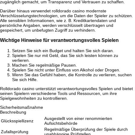
zugänglich gemacht, um Transparenz und Vertrauen zu schaffen.
Darüber hinaus verwendet rolldorado casino modernste
Verschlüsselungstechnologien, um die Daten der Spieler zu schützen.
Alle sensiblen Informationen, wie z. B. Kreditkartendaten und
persönliche Angaben, werden verschlüsselt übertragen und
gespeichert, um unbefugten Zugriff zu verhindern.
Wichtige Hinweise für verantwortungsvolles Spielen
Setzen Sie sich ein Budget und halten Sie sich daran.
Spielen Sie nur mit Geld, das Sie sich leisten können zu
verlieren.
Machen Sie regelmäßige Pausen.
Spielen Sie nicht unter Einfluss von Alkohol oder Drogen.
Wenn Sie das Gefühl haben, die Kontrolle zu verlieren, suchen
Sie sich Hilfe.
Rolldorado casino unterstützt verantwortungsvolles Spielen und bietet
seinen Spielern verschiedene Tools und Ressourcen, um ihre
Spielgewohnheiten zu kontrollieren.
Sicherheitsmaßnahme
Beschreibung
Ausgestellt von einer renommierten
Glücksspiellizenz
Aufsichtsbehörde
Regelmäßige Überprüfung der Spiele durch
Zufallsprüfung
unabhängige Prüfstellen