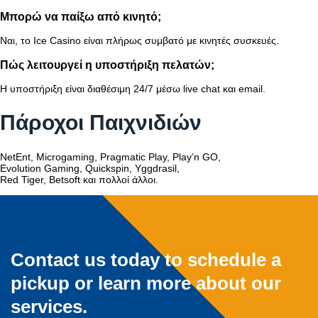
Μπορώ να παίξω από κινητό;
Ναι, το Ice Casino είναι πλήρως συμβατό με κινητές συσκευές.
Πώς λειτουργεί η υποστήριξη πελατών;
Η υποστήριξη είναι διαθέσιμη 24/7 μέσω live chat και email.
Πάροχοι Παιχνιδιών
NetEnt, Microgaming, Pragmatic Play, Play’n GO,
Evolution Gaming, Quickspin, Yggdrasil,
Red Tiger, Betsoft και πολλοί άλλοι.
Contact us today to schedule a
pickup or learn more about our
services.