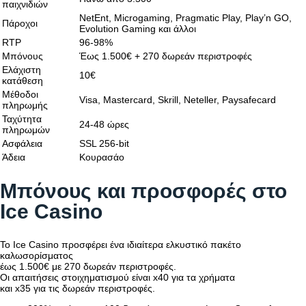
παιχνιδιών
NetEnt, Microgaming, Pragmatic Play, Play’n GO,
Πάροχοι
Evolution Gaming και άλλοι
RTP
96-98%
Μπόνους
Έως 1.500€ + 270 δωρεάν περιστροφές
Ελάχιστη
10€
κατάθεση
Μέθοδοι
Visa, Mastercard, Skrill, Neteller, Paysafecard
πληρωμής
Ταχύτητα
24-48 ώρες
πληρωμών
Ασφάλεια
SSL 256-bit
Άδεια
Κουρασάο
Μπόνους και προσφορές στο
Ice Casino
Το Ice Casino προσφέρει ένα ιδιαίτερα ελκυστικό πακέτο
καλωσορίσματος
έως 1.500€ με 270 δωρεάν περιστροφές.
Οι απαιτήσεις στοιχηματισμού είναι x40 για τα χρήματα
και x35 για τις δωρεάν περιστροφές.