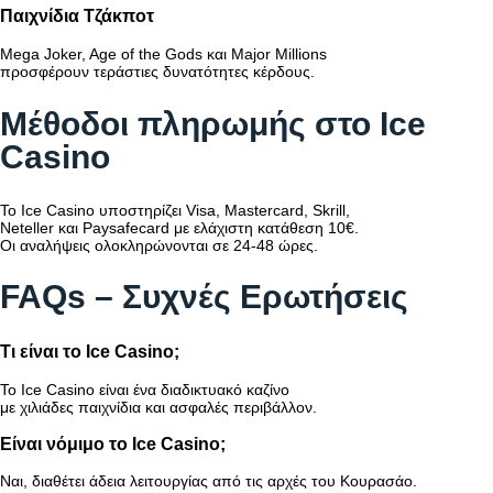
Παιχνίδια Τζάκποτ
Mega Joker, Age of the Gods και Major Millions
προσφέρουν τεράστιες δυνατότητες κέρδους.
Μέθοδοι πληρωμής στο Ice
Casino
Το Ice Casino υποστηρίζει Visa, Mastercard, Skrill,
Neteller και Paysafecard με ελάχιστη κατάθεση 10€.
Οι αναλήψεις ολοκληρώνονται σε 24-48 ώρες.
FAQs – Συχνές Ερωτήσεις
Τι είναι το Ice Casino;
Το Ice Casino είναι ένα διαδικτυακό καζίνο
με χιλιάδες παιχνίδια και ασφαλές περιβάλλον.
Είναι νόμιμο το Ice Casino;
Ναι, διαθέτει άδεια λειτουργίας από τις αρχές του Κουρασάο.