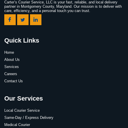
Carter’s Courier Service, LLC is your fast, reliable, and local delivery
partner in Montgomery County, Maryland. Our mission is to deliver with
care, efficiency, and a personal touch you can trust.
Quick Links
Home
About Us
Services
Careers
Contact Us
Our Services
Local Courier Service
Same-Day / Express Delivery
Medical Courier