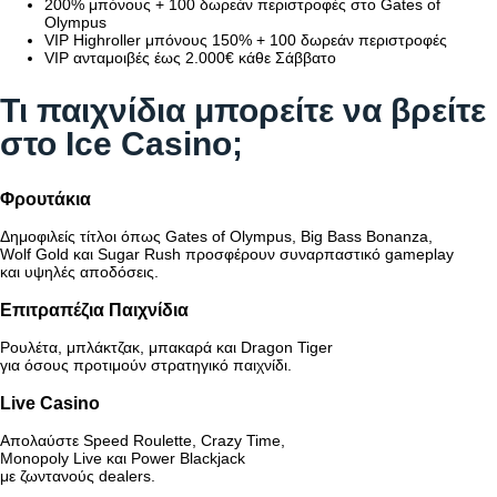
200% μπόνους + 100 δωρεάν περιστροφές στο Gates of
Olympus
VIP Highroller μπόνους 150% + 100 δωρεάν περιστροφές
VIP ανταμοιβές έως 2.000€ κάθε Σάββατο
Τι παιχνίδια μπορείτε να βρείτε
στο Ice Casino;
Φρουτάκια
Δημοφιλείς τίτλοι όπως Gates of Olympus, Big Bass Bonanza,
Wolf Gold και Sugar Rush προσφέρουν συναρπαστικό gameplay
και υψηλές αποδόσεις.
Επιτραπέζια Παιχνίδια
Ρουλέτα, μπλάκτζακ, μπακαρά και Dragon Tiger
για όσους προτιμούν στρατηγικό παιχνίδι.
Live Casino
Απολαύστε Speed Roulette, Crazy Time,
Monopoly Live και Power Blackjack
με ζωντανούς dealers.