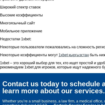
Широкий спектр ставок
Высокие коэффициенты
Многоязычный сайт
Мобильное приложение
Недостатки 1xbet:
Некоторые пользователи пожаловались на сложность реги
Некоторые коэффициенты могут
1xbet кыргызстан
быть ниж
1xbet – это хороший выбор для тех, кто ищет простой и у
рекомендуем 1xbet для игроков, которые ищут надежного б
Contact us today to schedule a
learn more about our services.
Whether you’re a small business, a law firm, a medical office