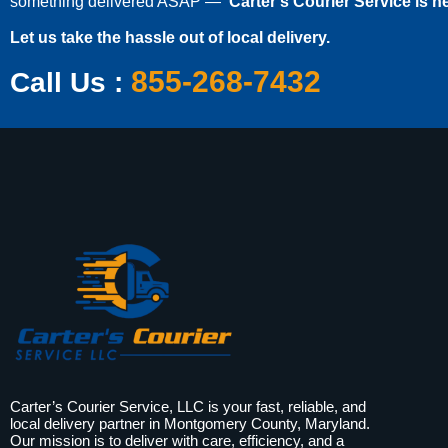
something delivered ASAP —
Carter’s Courier Service is he
Let us take the hassle out of local delivery.
855-268-7432
Call Us :
Carter’s Courier Service, LLC is your fast, reliable, and
local delivery partner in Montgomery County, Maryland.
Our mission is to deliver with care, efficiency, and a