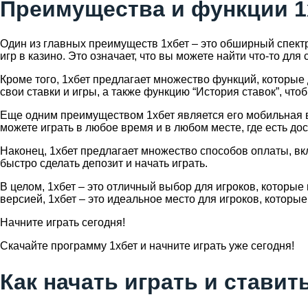
Преимущества и функции 1
Один из главных преимуществ 1хбет – это обширный спектр
игр в казино. Это означает, что вы можете найти что-то дл
Кроме того, 1хбет предлагает множество функций, которые
свои ставки и игры, а также функцию “История ставок”, чт
Еще одним преимуществом 1хбет является его мобильная ве
можете играть в любое время и в любом месте, где есть дос
Наконец, 1хбет предлагает множество способов оплаты, включ
быстро сделать депозит и начать играть.
В целом, 1хбет – это отличный выбор для игроков, которые
версией, 1хбет – это идеальное место для игроков, которы
Начните играть сегодня!
Скачайте программу 1хбет и начните играть уже сегодня!
Как начать играть и ставить