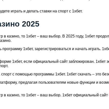
ете играть и делать ставки на спорт с 1хбет.
азино 2025
р в казино, то 1хбет – ваш выбор. В 2025 году, 1хбет про
азино.
ь программу 1хбет, зарегистрироваться и начать играть. 1
форме 1хбет, если официальный сайт заблокирован. 1хбет з
порт.
на спорт с помощью программы 1хбет. 1хбет скачать – это б
латформу, предлагая пользователям новые функции и возможн
р в казино, то 1хбет – ваш выбор. 1хбет официальный сайт 