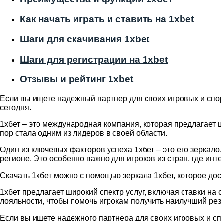
Как начать играть и ставить на 1xbet
Шаги для скачивания 1xbet
Шаги для регистрации на 1xbet
Отзывы и рейтинг 1xbet
Если вы ищете надежный партнер для своих игровых и спорт
сегодня.
1хбет – это международная компания, которая предлагает ши
пор стала одним из лидеров в своей области.
Один из ключевых факторов успеха 1хбет – это его зеркало
регионе. Это особенно важно для игроков из стран, где ин
Скачать 1хбет можно с помощью зеркала 1хбет, которое дос
1хбет предлагает широкий спектр услуг, включая ставки на
лояльности, чтобы помочь игрокам получить наилучший рез
Если вы ищете надежного партнера для своих игровых и спо