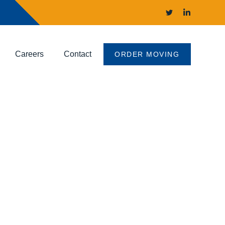
Careers
Contact
ORDER MOVING