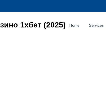
азино 1хбет (2025)
Home
Services