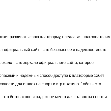
должает развивать свою платформу, предлагая пользователям
хбет официальный сайт – это безопасное и надежное место
еркало – это зеркало официального сайта, которое
езопасный и надежный способ доступа к платформе 1хбет.
ости для ставок на спорт и игр в казино. 1хбет – это
– это безопасное и надежное место для ставок на спорт и