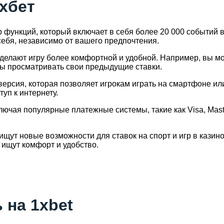
хбет
 функций, который включает в себя более 20 000 событий 
я себя, независимо от вашего предпочтения.
 делают игру более комфортной и удобной. Например, вы м
обы просматривать свои предыдущие ставки.
рсия, которая позволяет игрокам играть на смартфоне или 
туп к интернету.
ая популярные платежные системы, такие как Visa, Mastercar
 ищут новые возможности для ставок на спорт и игр в кази
е ищут комфорт и удобство.
 на 1xbet