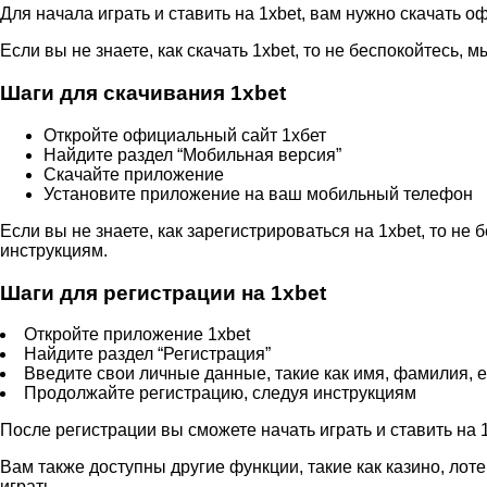
Для начала играть и ставить на 1xbet, вам нужно скачать
Если вы не знаете, как скачать 1xbet, то не беспокойтесь
Шаги для скачивания 1xbet
Откройте официальный сайт 1хбет
Найдите раздел “Мобильная версия”
Скачайте приложение
Установите приложение на ваш мобильный телефон
Если вы не знаете, как зарегистрироваться на 1xbet, то н
инструкциям.
Шаги для регистрации на 1xbet
Откройте приложение 1xbet
Найдите раздел “Регистрация”
Введите свои личные данные, такие как имя, фамилия, e
Продолжайте регистрацию, следуя инструкциям
После регистрации вы сможете начать играть и ставить на 1
Вам также доступны другие функции, такие как казино, лоте
играть.