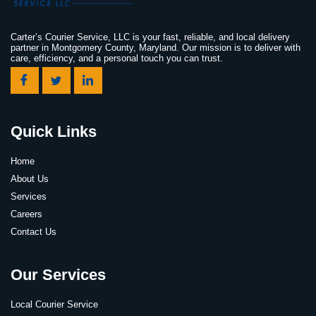
Carter’s Courier Service, LLC is your fast, reliable, and local delivery
partner in Montgomery County, Maryland. Our mission is to deliver with
care, efficiency, and a personal touch you can trust.
Quick Links
Home
About Us
Services
Careers
Contact Us
Our Services
Local Courier Service