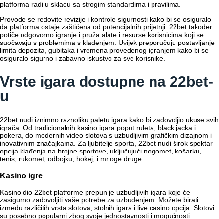
platforma radi u skladu sa strogim standardima i pravilima.
Provode se redovite revizije i kontrole sigurnosti kako bi se osiguralo
da platforma ostaje zaštićena od potencijalnih prijetnji. 22bet također
potiče odgovorno igranje i pruža alate i resurse korisnicima koji se
suočavaju s problemima s klađenjem. Uvijek preporučuju postavljanje
limita depozita, gubitaka i vremena provedenog igranjem kako bi se
osiguralo sigurno i zabavno iskustvo za sve korisnike.
Vrste igara dostupne na 22bet-
u
22bet nudi iznimno raznoliku paletu igara kako bi zadovoljio ukuse svih
igrača. Od tradicionalnih kasino igara poput ruleta, black jacka i
pokera, do modernih video slotova s uzbudljivim grafičkim dizajnom i
inovativnim značajkama. Za ljubitelje sporta, 22bet nudi širok spektar
opcija klađenja na brojne sportove, uključujući nogomet, košarku,
tenis, rukomet, odbojku, hokej, i mnoge druge.
Kasino igre
Kasino dio 22bet platforme prepun je uzbudljivih igara koje će
zasigurno zadovoljiti vaše potrebe za uzbuđenjem. Možete birati
između različitih vrsta slotova, stolnih igara i live casino opcija. Slotovi
su posebno popularni zbog svoje jednostavnosti i mogućnosti