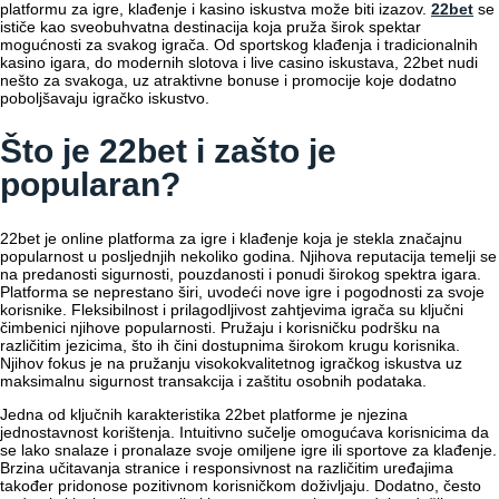
platformu za igre, klađenje i kasino iskustva može biti izazov.
22bet
se
ističe kao sveobuhvatna destinacija koja pruža širok spektar
mogućnosti za svakog igrača. Od sportskog klađenja i tradicionalnih
kasino igara, do modernih slotova i live casino iskustava, 22bet nudi
nešto za svakoga, uz atraktivne bonuse i promocije koje dodatno
poboljšavaju igračko iskustvo.
Što je 22bet i zašto je
popularan?
22bet je online platforma za igre i klađenje koja je stekla značajnu
popularnost u posljednjih nekoliko godina. Njihova reputacija temelji se
na predanosti sigurnosti, pouzdanosti i ponudi širokog spektra igara.
Platforma se neprestano širi, uvodeći nove igre i pogodnosti za svoje
korisnike. Fleksibilnost i prilagodljivost zahtjevima igrača su ključni
čimbenici njihove popularnosti. Pružaju i korisničku podršku na
različitim jezicima, što ih čini dostupnima širokom krugu korisnika.
Njihov fokus je na pružanju visokokvalitetnog igračkog iskustva uz
maksimalnu sigurnost transakcija i zaštitu osobnih podataka.
Jedna od ključnih karakteristika 22bet platforme je njezina
jednostavnost korištenja. Intuitivno sučelje omogućava korisnicima da
se lako snalaze i pronalaze svoje omiljene igre ili sportove za klađenje.
Brzina učitavanja stranice i responsivnost na različitim uređajima
također pridonose pozitivnom korisničkom doživljaju. Dodatno, često