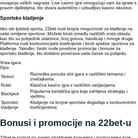
osvajanja velikih nagrada. Live casino igre omogućuju vam da igrate s
pravim djeliteljima, što stvara autentično i uzbudljivo kasino iskustvo.
Sportsko kladjenje
Ako ste ljubitelj sporta, 22bet nudi brojne mogućnosti za klađenje na
vaše omiljene sportove. Možete birati između različitih vrsta oklada,
kao što su pobjednik utakmice, broj golova, handicap i mnoge druge.
Platforma nudi konkurencijske koeficijente i širok spektar sportova za
klađenje. Također, često nude posebne promocije i bonuse za
sportsko klađenje, što dodatno povećava vaše šanse za pobjedu.
Vrsta igara
Opis
Raznolika ponuda slot igara s različitim temama i
Slotovi
značajkama.
Rulet
Klasična kasino igra s različitim varijacijama.
Popularna kartalička igra koja zahtijeva strategiju i
Blackjack
vještinu.
Sportsko
Kladjenje na brojne sportske događaje s konkurentnim
kladjenje
koeficijentima.
Bonusi i promocije na 22bet-u
22bet je poznat po svojim atraktivnim bonusima i promocijama koje