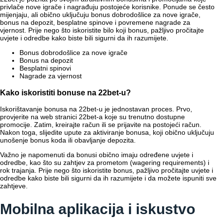
privlače nove igrače i nagrađuju postojeće korisnike. Ponude se često
mijenjaju, ali obično uključuju bonus dobrodošlice za nove igrače,
bonus na depozit, besplatne spinove i povremene nagrade za
vjernost. Prije nego što iskoristite bilo koji bonus, pažljivo pročitajte
uvjete i odredbe kako biste bili sigurni da ih razumijete.
Bonus dobrodošlice za nove igrače
Bonus na depozit
Besplatni spinovi
Nagrade za vjernost
Kako iskoristiti bonuse na 22bet-u?
Iskorištavanje bonusa na 22bet-u je jednostavan proces. Prvo,
provjerite na web stranici 22bet-a koje su trenutno dostupne
promocije. Zatim, kreirajte račun ili se prijavite na postojeći račun.
Nakon toga, slijedite upute za aktiviranje bonusa, koji obično uključuju
unošenje bonus koda ili obavljanje depozita.
Važno je napomenuti da bonusi obično imaju određene uvjete i
odredbe, kao što su zahtjev za prometom (wagering requirements) i
rok trajanja. Prije nego što iskoristite bonus, pažljivo pročitajte uvjete i
odredbe kako biste bili sigurni da ih razumijete i da možete ispuniti sve
zahtjeve.
Mobilna aplikacija i iskustvo