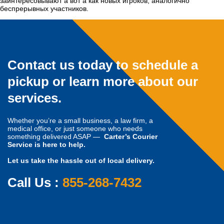
заинтересовывают а вот а как новых игроков, аналогично
беспрерывных участников.
Contact us today to schedule a
pickup or learn more about our
services.
Whether you’re a small business, a law firm, a
medical office, or just someone who needs
something delivered ASAP —
Carter’s Courier
Service is here to help.
Let us take the hassle out of local delivery.
Call Us :
855-268-7432