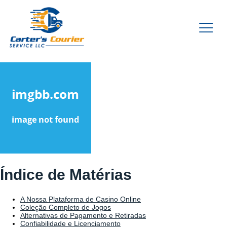
Índice de Matérias
A Nossa Plataforma de Casino Online
Coleção Completo de Jogos
Alternativas de Pagamento e Retiradas
Confiabilidade e Licenciamento