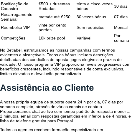
Bonificação de
€500 + duzentas
trinta e cinco vezes
30 dias
Cadastro
Rodadas
bónus
Recarregamento
metade até €250
30 vezes bónus
07 dias
Semanal
vinte por cento
Reembolso VIP
Sem requisitos
Mensal
perdas
Por
Competições
10k prize pool
Variável
semana
No Betlabel, estruturamos as nossas campanhas com termos
evidentes e alcançáveis. Todos os bónus incluem descrições
detalhadas dos condições de aposta, jogos elegíveis e prazos de
validade. O nosso programa VIP proporciona níveis progressivos com
benefícios crescentes, incluindo responsáveis de conta exclusivos,
limites elevados e devolução personalizado.
Assistência ao Cliente
A nossa própria equipa de suporte opera 24 h por dia, 07 dias por
semana completa, através de vários canais de contato.
Proporcionamos chat ao live com tempo padrão de resposta menor a
2 minutos, email com respostas garantidas em inferior a de 4 horas, e
linha de telefone gratuita para Portugal.
Todos os agentes recebem formação especializada em