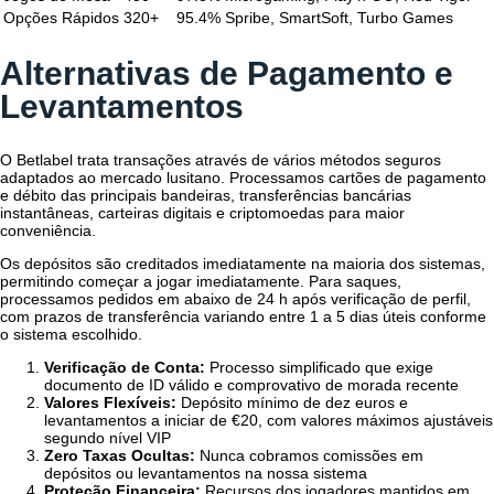
Opções Rápidos
320+
95.4%
Spribe, SmartSoft, Turbo Games
Alternativas de Pagamento e
Levantamentos
O Betlabel trata transações através de vários métodos seguros
adaptados ao mercado lusitano. Processamos cartões de pagamento
e débito das principais bandeiras, transferências bancárias
instantâneas, carteiras digitais e criptomoedas para maior
conveniência.
Os depósitos são creditados imediatamente na maioria dos sistemas,
permitindo começar a jogar imediatamente. Para saques,
processamos pedidos em abaixo de 24 h após verificação de perfil,
com prazos de transferência variando entre 1 a 5 dias úteis conforme
o sistema escolhido.
Verificação de Conta:
Processo simplificado que exige
documento de ID válido e comprovativo de morada recente
Valores Flexíveis:
Depósito mínimo de dez euros e
levantamentos a iniciar de €20, com valores máximos ajustáveis
segundo nível VIP
Zero Taxas Ocultas:
Nunca cobramos comissões em
depósitos ou levantamentos na nossa sistema
Proteção Financeira:
Recursos dos jogadores mantidos em