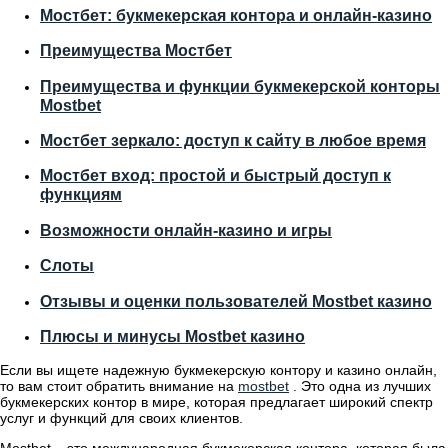
Мостбет: букмекерская контора и онлайн-казино
Преимущества Мостбет
Преимущества и функции букмекерской конторы
Mostbet
Мостбет зеркало: доступ к сайту в любое время
Мостбет вход: простой и быстрый доступ к
функциям
Возможности онлайн-казино и игры
Слоты
Отзывы и оценки пользователей Mostbet казино
Плюсы и минусы Mostbet казино
Если вы ищете надежную букмекерскую контору и казино онлайн,
то вам стоит обратить внимание на
mostbet
. Это одна из лучших
букмекерских контор в мире, которая предлагает широкий спектр
услуг и функций для своих клиентов.