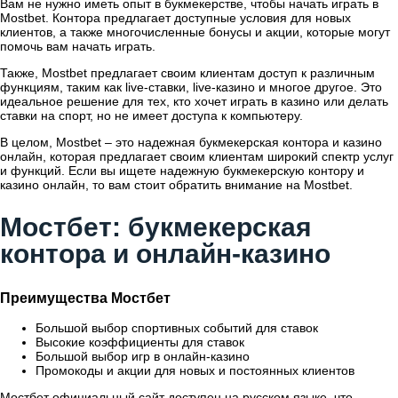
Вам не нужно иметь опыт в букмекерстве, чтобы начать играть в
Mostbet. Контора предлагает доступные условия для новых
клиентов, а также многочисленные бонусы и акции, которые могут
помочь вам начать играть.
Также, Mostbet предлагает своим клиентам доступ к различным
функциям, таким как live-ставки, live-казино и многое другое. Это
идеальное решение для тех, кто хочет играть в казино или делать
ставки на спорт, но не имеет доступа к компьютеру.
В целом, Mostbet – это надежная букмекерская контора и казино
онлайн, которая предлагает своим клиентам широкий спектр услуг
и функций. Если вы ищете надежную букмекерскую контору и
казино онлайн, то вам стоит обратить внимание на Mostbet.
Мостбет: букмекерская
контора и онлайн-казино
Преимущества Мостбет
Большой выбор спортивных событий для ставок
Высокие коэффициенты для ставок
Большой выбор игр в онлайн-казино
Промокоды и акции для новых и постоянных клиентов
Мостбет официальный сайт доступен на русском языке, что