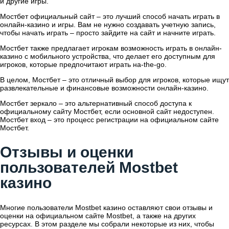
и другие игры.
Мостбет официальный сайт – это лучший способ начать играть в
онлайн-казино и игры. Вам не нужно создавать учетную запись,
чтобы начать играть – просто зайдите на сайт и начните играть.
Мостбет также предлагает игрокам возможность играть в онлайн-
казино с мобильного устройства, что делает его доступным для
игроков, которые предпочитают играть на-the-go.
В целом, Мостбет – это отличный выбор для игроков, которые ищут
развлекательные и финансовые возможности онлайн-казино.
Мостбет зеркало – это альтернативный способ доступа к
официальному сайту Мостбет, если основной сайт недоступен.
Мостбет вход – это процесс регистрации на официальном сайте
Мостбет.
Отзывы и оценки
пользователей Mostbet
казино
Многие пользователи Mostbet казино оставляют свои отзывы и
оценки на официальном сайте Mostbet, а также на других
ресурсах. В этом разделе мы собрали некоторые из них, чтобы