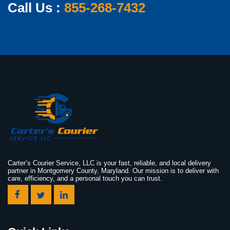
Call Us :
855-268-7432
Carter’s Courier Service, LLC is your fast, reliable, and local delivery
partner in Montgomery County, Maryland. Our mission is to deliver with
care, efficiency, and a personal touch you can trust.