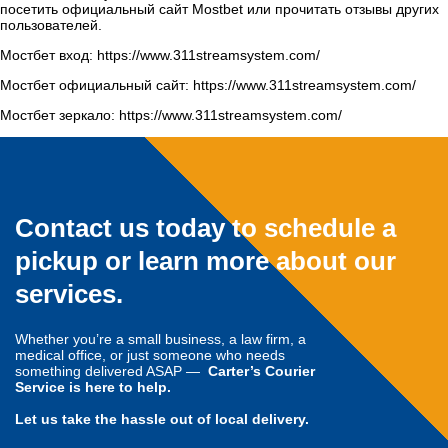
посетить официальный сайт Mostbet или прочитать отзывы других
пользователей.
Мостбет вход: https://www.311streamsystem.com/
Мостбет официальный сайт: https://www.311streamsystem.com/
Мостбет зеркало: https://www.311streamsystem.com/
Contact us today to schedule a
pickup or learn more about our
services.
Whether you’re a small business, a law firm, a
medical office, or just someone who needs
something delivered ASAP —
Carter’s Courier
Service is here to help.
Let us take the hassle out of local delivery.