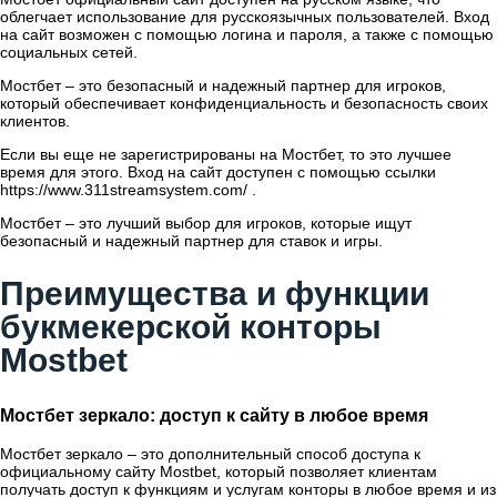
облегчает использование для русскоязычных пользователей. Вход
на сайт возможен с помощью логина и пароля, а также с помощью
социальных сетей.
Мостбет – это безопасный и надежный партнер для игроков,
который обеспечивает конфиденциальность и безопасность своих
клиентов.
Если вы еще не зарегистрированы на Мостбет, то это лучшее
время для этого. Вход на сайт доступен с помощью ссылки
https://www.311streamsystem.com/ .
Мостбет – это лучший выбор для игроков, которые ищут
безопасный и надежный партнер для ставок и игры.
Преимущества и функции
букмекерской конторы
Mostbet
Мостбет зеркало: доступ к сайту в любое время
Мостбет зеркало – это дополнительный способ доступа к
официальному сайту Mostbet, который позволяет клиентам
получать доступ к функциям и услугам конторы в любое время и из