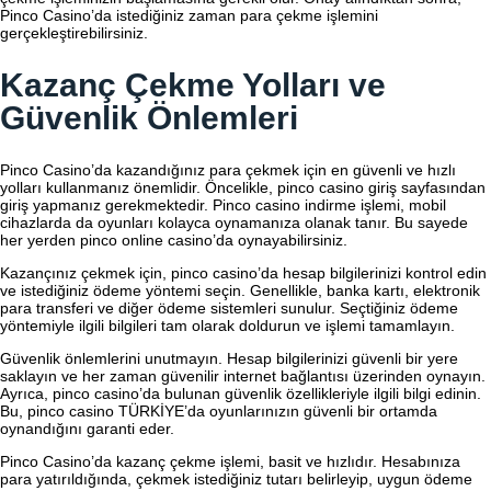
Pinco Casino’da istediğiniz zaman para çekme işlemini
gerçekleştirebilirsiniz.
Kazanç Çekme Yolları ve
Güvenlik Önlemleri
Pinco Casino’da kazandığınız para çekmek için en güvenli ve hızlı
yolları kullanmanız önemlidir. Öncelikle, pinco casino giriş sayfasından
giriş yapmanız gerekmektedir. Pinco casino indirme işlemi, mobil
cihazlarda da oyunları kolayca oynamanıza olanak tanır. Bu sayede
her yerden pinco online casino’da oynayabilirsiniz.
Kazançınız çekmek için, pinco casino’da hesap bilgilerinizi kontrol edin
ve istediğiniz ödeme yöntemi seçin. Genellikle, banka kartı, elektronik
para transferi ve diğer ödeme sistemleri sunulur. Seçtiğiniz ödeme
yöntemiyle ilgili bilgileri tam olarak doldurun ve işlemi tamamlayın.
Güvenlik önlemlerini unutmayın. Hesap bilgilerinizi güvenli bir yere
saklayın ve her zaman güvenilir internet bağlantısı üzerinden oynayın.
Ayrıca, pinco casino’da bulunan güvenlik özellikleriyle ilgili bilgi edinin.
Bu, pinco casino TÜRKİYE’da oyunlarınızın güvenli bir ortamda
oynandığını garanti eder.
Pinco Casino’da kazanç çekme işlemi, basit ve hızlıdır. Hesabınıza
para yatırıldığında, çekmek istediğiniz tutarı belirleyip, uygun ödeme