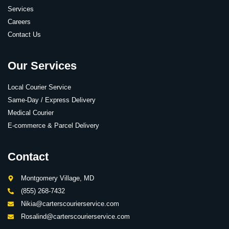
Services
Careers
Contact Us
Our Services
Local Courier Service
Same-Day / Express Delivery
Medical Courier
E-commerce & Parcel Delivery
Contact
Montgomery Village, MD
(855) 268-7432
Nikia@carterscourierservice.com
Rosalind@carterscourierservice.com