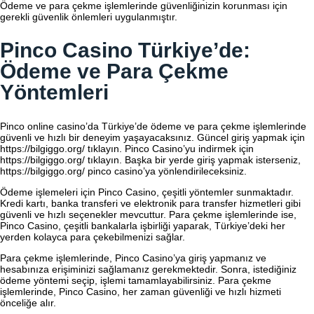
Ödeme ve para çekme işlemlerinde güvenliğinizin korunması için
gerekli güvenlik önlemleri uygulanmıştır.
Pinco Casino Türkiye’de:
Ödeme ve Para Çekme
Yöntemleri
Pinco online casino’da Türkiye’de ödeme ve para çekme işlemlerinde
güvenli ve hızlı bir deneyim yaşayacaksınız. Güncel giriş yapmak için
https://bilgiggo.org/ tıklayın. Pinco Casino’yu indirmek için
https://bilgiggo.org/ tıklayın. Başka bir yerde giriş yapmak isterseniz,
https://bilgiggo.org/ pinco casino’ya yönlendirileceksiniz.
Ödeme işlemeleri için Pinco Casino, çeşitli yöntemler sunmaktadır.
Kredi kartı, banka transferi ve elektronik para transfer hizmetleri gibi
güvenli ve hızlı seçenekler mevcuttur. Para çekme işlemlerinde ise,
Pinco Casino, çeşitli bankalarla işbirliği yaparak, Türkiye’deki her
yerden kolayca para çekebilmenizi sağlar.
Para çekme işlemlerinde, Pinco Casino’ya giriş yapmanız ve
hesabınıza erişiminizi sağlamanız gerekmektedir. Sonra, istediğiniz
ödeme yöntemi seçip, işlemi tamamlayabilirsiniz. Para çekme
işlemlerinde, Pinco Casino, her zaman güvenliği ve hızlı hizmeti
önceliğe alır.