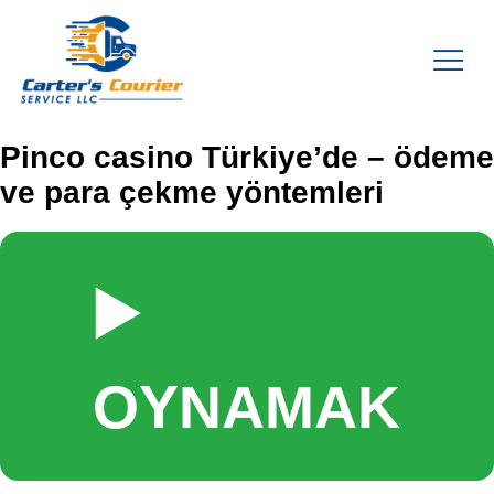
Pinco casino Türkiye’de – ödeme
ve para çekme yöntemleri
▶️
OYNAMAK