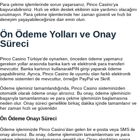
Para çekme işlemlerinde sorun yaşarsanız, Pinco Casino’ya
başvurabilirsiniz. Hızlı ve etkin destek ekibinin size yardımcı olacağını
unutmayın. Para çekme işlemlerinde her zaman güvenli ve hızlı bir
deneyim yaşayabileceğinize dair emin olun.
Ön Ödeme Yolları ve Onay
Süreci
Pinco Casino Türkiye’de oynarken, önceden ödeme yapmanız
gereken yollar arasında banka kartı ve elektronik para transferi
mevcuttır. Banka kartınızı kullanarakPIN girişi yaparak ödeme
yapabilirsiniz. Ayrıca, Pinco Casino ile uyumlu olan farklı elektronik
ödeme sistemleri de mevcuttur, örneğin PayPal ve Skrill.
Ödeme işleminiz tamamlandığında, Pinco Casino sisteminizden
otomatik olarak ödeme onayı alırsınız. Bu onay, ödeme işleminizin
başarıyla tamamlanması ve para çekme işleminizin başlamasına
neden olur. Onay süreci genellikle birkaç dakika içinde tamamlanır ve
her zaman hızlı ve güvenlidır.
Ön Ödeme Onayı Süreci
Ödeme işleminizde Pinco Casino’dan gelen bir e-posta veya SMS ile
onay alırsınız. Bu onay, ödeme işleminizin tamamlanması ve para
çekme işleminizin başlamasına gerekli olur. Onay alındıktan sonra,