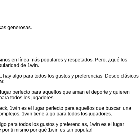
sas generosas.
sinos en línea más populares y respetados. Pero, ¿qué los
pularidad de 1win.
, hay algo para todos los gustos y preferencias. Desde clásicos
r.
 lugar perfecto para aquellos que aman el deporte y quieren
para todos los jugadores.
ack, 1win es el lugar perfecto para aquellos que buscan una
mplejos, 1win tiene algo para todos los jugadores.
o para todos los gustos y preferencias, 1win es el lugar
por ti mismo por qué 1win es tan popular!