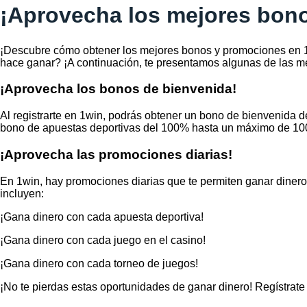
¡Aprovecha los mejores bon
¡Descubre cómo obtener los mejores bonos y promociones en 1wi
hace ganar? ¡A continuación, te presentamos algunas de las me
¡Aprovecha los bonos de bienvenida!
Al registrarte en 1win, podrás obtener un bono de bienvenida 
bono de apuestas deportivas del 100% hasta un máximo de 100€
¡Aprovecha las promociones diarias!
En 1win, hay promociones diarias que te permiten ganar diner
incluyen:
¡Gana dinero con cada apuesta deportiva!
¡Gana dinero con cada juego en el casino!
¡Gana dinero con cada torneo de juegos!
¡No te pierdas estas oportunidades de ganar dinero! Regístrat