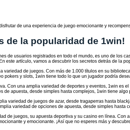
disfrutar de una experiencia de juego emocionante y recompen
s de la popularidad de 1win!
nes de usuarios registrados en todo el mundo, es uno de los ca
 este artículo, vamos a descubrir los secretos detrás de la po
a variedad de juegos. Con más de 1.000 títulos en su biblioteca
pokers y slots, 1win tiene todo lo que un jugador podría desea
iva. Con una amplia variedad de deportes y eventos, 1win es el
es de apuesta, desde simples hasta complejos, 1win tiene algo 
ia variedad de juegos de azar, desde tragaperras hasta blackj
mplia variedad de opciones de apuesta, desde simples hasta co
d de juegos, su apuesta deportiva y su casino en línea. Con alg
mocionante y emocionante. ¡Así que no esperes más y descubre 