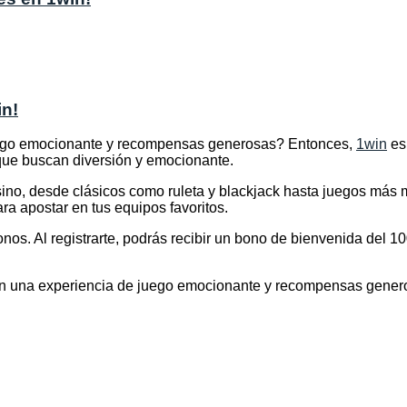
in!
juego emocionante y recompensas generosas? Entonces,
1win
es
 que buscan diversión y emocionante.
ino, desde clásicos como ruleta y blackjack hasta juegos más 
ra apostar en tus equipos favoritos.
onos. Al registrarte, podrás recibir un bono de bienvenida del
an una experiencia de juego emocionante y recompensas generos