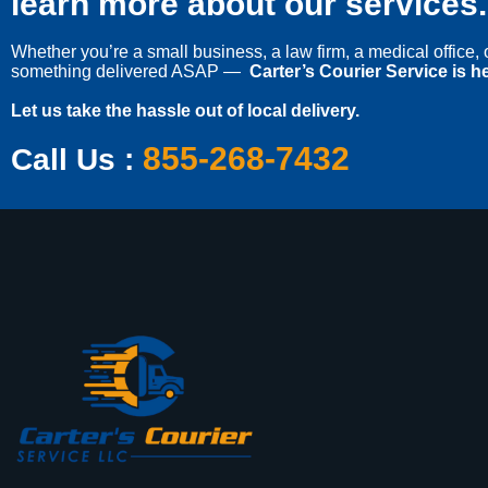
learn more about our services.
Whether you’re a small business, a law firm, a medical office
something delivered ASAP —
Carter’s Courier Service is he
Let us take the hassle out of local delivery.
855-268-7432
Call Us :