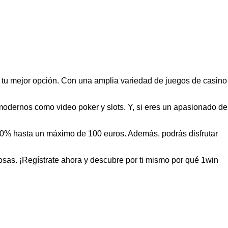
 tu mejor opción. Con una amplia variedad de juegos de casino
modernos como video poker y slots. Y, si eres un apasionado de
 100% hasta un máximo de 100 euros. Además, podrás disfrutar
as. ¡Regístrate ahora y descubre por ti mismo por qué 1win