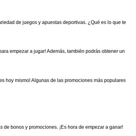
riedad de juegos y apuestas deportivas. ¿Qué es lo que te
 para empezar a jugar! Además, también podrás obtener un
ibles hoy mismo! Algunas de las promociones más populares
tas de bonos y promociones. ¡Es hora de empezar a ganar!