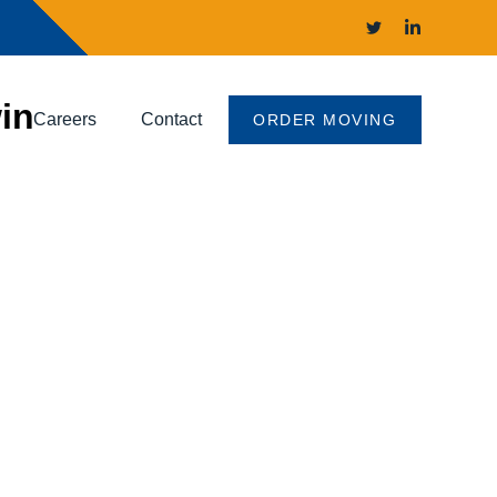
in
Careers
Contact
ORDER MOVING