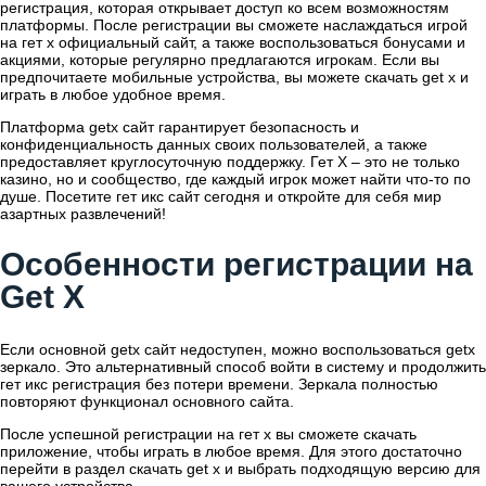
регистрация, которая открывает доступ ко всем возможностям
платформы. После регистрации вы сможете наслаждаться игрой
на гет х официальный сайт, а также воспользоваться бонусами и
акциями, которые регулярно предлагаются игрокам. Если вы
предпочитаете мобильные устройства, вы можете скачать get x и
играть в любое удобное время.
Платформа getx сайт гарантирует безопасность и
конфиденциальность данных своих пользователей, а также
предоставляет круглосуточную поддержку. Гет Х – это не только
казино, но и сообщество, где каждый игрок может найти что-то по
душе. Посетите гет икс сайт сегодня и откройте для себя мир
азартных развлечений!
Особенности регистрации на
Get X
Если основной getx сайт недоступен, можно воспользоваться getx
зеркало. Это альтернативный способ войти в систему и продолжить
гет икс регистрация без потери времени. Зеркала полностью
повторяют функционал основного сайта.
После успешной регистрации на гет х вы сможете скачать
приложение, чтобы играть в любое время. Для этого достаточно
перейти в раздел скачать get x и выбрать подходящую версию для