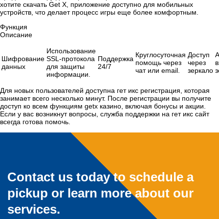
хотите скачать Get X, приложение доступно для мобильных
устройств, что делает процесс игры еще более комфортным.
Функция
Описание
Использование
Круглосуточная
Доступ
А
Шифрование
SSL-протокола
Поддержка
помощь через
через
в
данных
для защиты
24/7
чат или email.
зеркало
з
информации.
Для новых пользователей доступна гет икс регистрация, которая
занимает всего несколько минут. После регистрации вы получите
доступ ко всем функциям getx казино, включая бонусы и акции.
Если у вас возникнут вопросы, служба поддержки на гет икс сайт
всегда готова помочь.
Contact us today to schedule a
pickup or learn more about our
services.