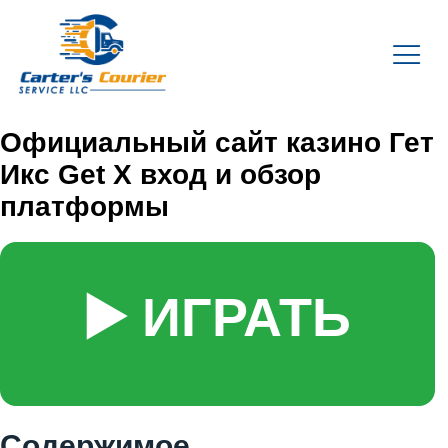
Официальный сайт казино Гет
Икс Get X вход и обзор
платформы
▶️ ИГРАТЬ
Содержимое