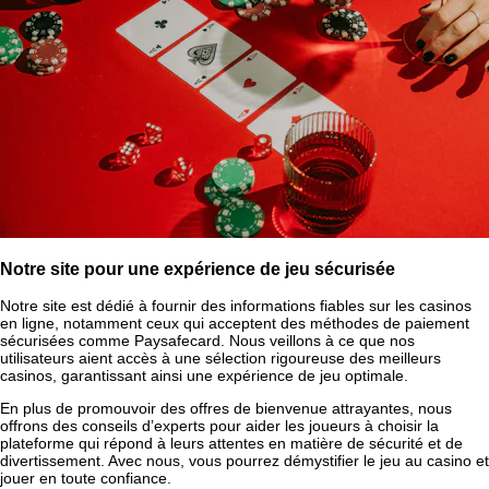
Notre site pour une expérience de jeu sécurisée
Notre site est dédié à fournir des informations fiables sur les casinos
en ligne, notamment ceux qui acceptent des méthodes de paiement
sécurisées comme Paysafecard. Nous veillons à ce que nos
utilisateurs aient accès à une sélection rigoureuse des meilleurs
casinos, garantissant ainsi une expérience de jeu optimale.
En plus de promouvoir des offres de bienvenue attrayantes, nous
offrons des conseils d’experts pour aider les joueurs à choisir la
plateforme qui répond à leurs attentes en matière de sécurité et de
divertissement. Avec nous, vous pourrez démystifier le jeu au casino et
jouer en toute confiance.