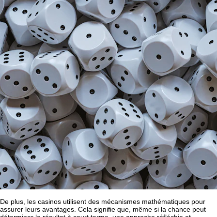
De plus, les casinos utilisent des mécanismes mathématiques pour
assurer leurs avantages. Cela signifie que, même si la chance peut