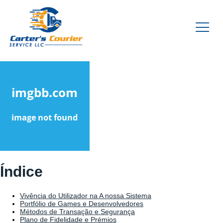
Índice
Vivência do Utilizador na A nossa Sistema
Portfólio de Games e Desenvolvedores
Métodos de Transação e Segurança
Plano de Fidelidade e Prémios