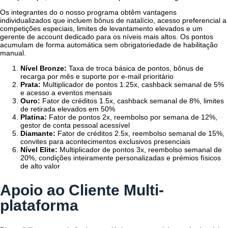
Os integrantes do o nosso programa obtêm vantagens
individualizados que incluem bônus de natalício, acesso preferencial a
competições especiais, limites de levantamento elevados e um
gerente de account dedicado para os níveis mais altos. Os pontos
acumulam de forma automática sem obrigatoriedade de habilitação
manual.
Nível Bronze:
Taxa de troca básica de pontos, bônus de
recarga por mês e suporte por e-mail prioritário
Prata:
Multiplicador de pontos 1.25x, cashback semanal de 5%
e acesso a eventos mensais
Ouro:
Fator de créditos 1.5x, cashback semanal de 8%, limites
de retirada elevados em 50%
Platina:
Fator de pontos 2x, reembolso por semana de 12%,
gestor de conta pessoal acessível
Diamante:
Fator de créditos 2.5x, reembolso semanal de 15%,
convites para acontecimentos exclusivos presenciais
Nível Elite:
Multiplicador de pontos 3x, reembolso semanal de
20%, condições inteiramente personalizadas e prémios físicos
de alto valor
Apoio ao Cliente Multi-
plataforma