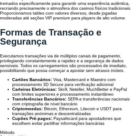
treinados especificamente para garantir uma experiência autêntica,
recriando precisamente o atmosfera dos casinos físicos tradicionais.
Proporcionamos tables com valores diversos, desde jogadas
moderadas até seções VIP premium para players de alto volume.
Formas de Transação e
Segurança
Executamos transações via de múltiplos canais de pagamento,
privilegiando constantemente a rapidez e a segurança de dados
sensíveis. Todos os carregamentos são processados de imediato,
possibilitando que possa começar a apostar sem atrasos inúteis.
Cartões Bancários:
Visa, Mastercard e Maestro com
processamento 3D Secure para verificação adicional
Carteiras Eletrónicas:
Skrill, Neteller, MuchBetter e PayPal
com limites superiores e processamento instantâneo
Transferências Bancários:
SEPA e transferências nacionais
com criptografia de nível bancário
Criptomoedas:
Bitcoin, Ethereum, Litecoin e USDT para
transações anónimas e descentralizadas
Cupões Pré-pagos:
Paysafecard para apostadores que
escolhem evitar partilhar informações bancárias
Método