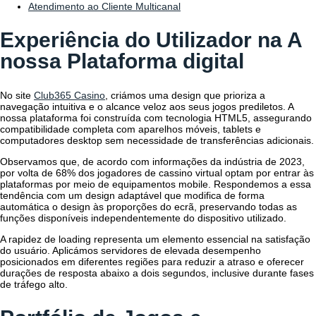
Atendimento ao Cliente Multicanal
Experiência do Utilizador na A
nossa Plataforma digital
No site
Club365 Casino
, criámos uma design que prioriza a
navegação intuitiva e o alcance veloz aos seus jogos prediletos. A
nossa plataforma foi construída com tecnologia HTML5, assegurando
compatibilidade completa com aparelhos móveis, tablets e
computadores desktop sem necessidade de transferências adicionais.
Observamos que, de acordo com informações da indústria de 2023,
por volta de 68% dos jogadores de cassino virtual optam por entrar às
plataformas por meio de equipamentos mobile. Respondemos a essa
tendência com um design adaptável que modifica de forma
automática o design às proporções do ecrã, preservando todas as
funções disponíveis independentemente do dispositivo utilizado.
A rapidez de loading representa um elemento essencial na satisfação
do usuário. Aplicámos servidores de elevada desempenho
posicionados em diferentes regiões para reduzir a atraso e oferecer
durações de resposta abaixo a dois segundos, inclusive durante fases
de tráfego alto.