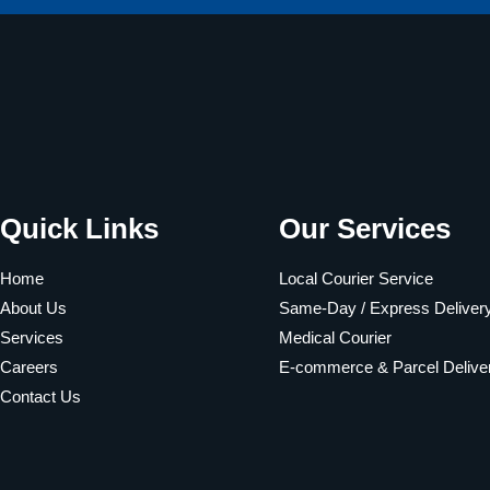
Quick Links
Our Services
Home
Local Courier Service
About Us
Same-Day / Express Deliver
Services
Medical Courier
Careers
E-commerce & Parcel Delive
Contact Us