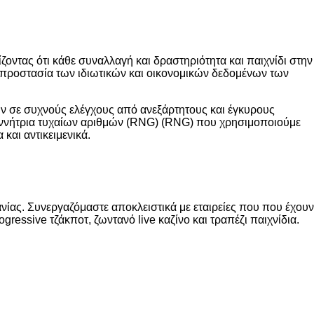
οντας ότι κάθε συναλλαγή και δραστηριότητα και παιχνίδι στην
προστασία των ιδιωτικών και οικονομικών δεδομένων των
ούν σε συχνούς ελέγχους από ανεξάρτητους και έγκυρους
εννήτρια τυχαίων αριθμών (RNG) (RNG) που χρησιμοποιούμε
και αντικειμενικά.
ίας. Συνεργαζόμαστε αποκλειστικά με εταιρείες που που έχουν
ressive τζάκποτ, ζωντανό live καζίνο και τραπέζι παιχνίδια.