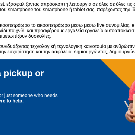
st, εξασφαλίζοντας απρόσκοπτη λειτουργία σε όλες σε όλες τις
ου smartphone του smartphone ή tablet σας, παρέχοντας την ί
εικοσιτετράωρο το εικοσιτετράωρο μέσω μέσω live συνομιλίας,
ίδι παιχνίδι και προσφέρουμε εργαλεία εργαλεία αυτοαποκλεισ
τιμετωπίζουν δυσκολίες.
υ, συνδυάζοντας τεχνολογική τεχνολογική καινοτομία με ανθρώ
εί την ευχαρίστηση και την ασφάλεια, δημιουργώντας, δημιουργώ
 pickup or
, or just someone who needs
re to help.