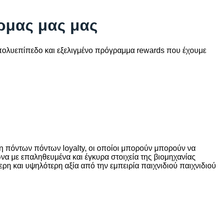
ρμας μας μας
 πολυεπίπεδο και εξελιγμένο πρόγραμμα rewards που έχουμε
 πόντων πόντων loyalty, οι οποίοι μπορούν μπορούν να
α με επαληθευμένα και έγκυρα στοιχεία της βιομηχανίας
η και υψηλότερη αξία από την εμπειρία παιχνιδιού παιχνιδιού