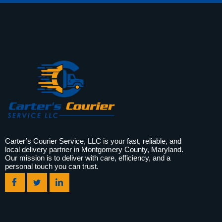
Carter’s Courier Service, LLC is your fast, reliable, and
local delivery partner in Montgomery County, Maryland.
Our mission is to deliver with care, efficiency, and a
personal touch you can trust.