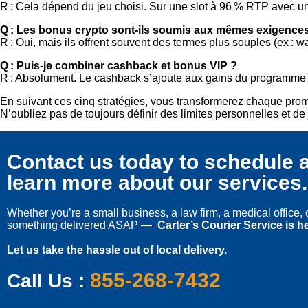
R : Cela dépend du jeu choisi. Sur une slot à 96 % RTP avec une 
Q : Les bonus crypto sont-ils soumis aux mêmes exigences
R : Oui, mais ils offrent souvent des termes plus souples (ex : wa
Q : Puis‑je combiner cashback et bonus VIP ?
R : Absolument. Le cashback s’ajoute aux gains du programme V
En suivant ces cinq stratégies, vous transformerez chaque prom
N’oubliez pas de toujours définir des limites personnelles et 
Contact us today to schedule a
learn more about our services.
Whether you’re a small business, a law firm, a medical office
something delivered ASAP —
Carter’s Courier Service is he
Let us take the hassle out of local delivery.
855-268-7432
Call Us :