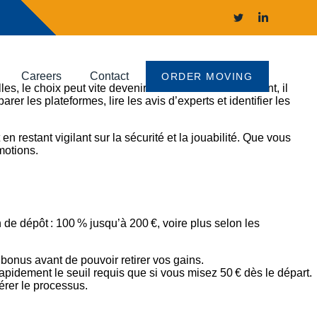
Careers
Contact
ORDER MOVING
les, le choix peut vite devenir déroutant. Heureusement, il
rer les plateformes, lire les avis d’experts et identifier les
 restant vigilant sur la sécurité et la jouabilité. Que vous
motions.
 de dépôt : 100 % jusqu’à 200 €, voire plus selon les
 bonus avant de pouvoir retirer vos gains.
apidement le seuil requis que si vous misez 50 € dès le départ.
érer le processus.