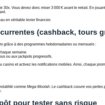
0x. Vous devez donc miser 3 000 € avant le retrait. En jouant 
ant.
u en véritable levier financier.
écurrentes (cashback, tours gr
ueurs grâce à des programmes hebdomadaires ou mensuels :
 chaque semaine.
ous ou aux jackpots progressifs.
 casino et activez les notifications mobiles. Ainsi, chaque prom
 volatilité comme
Mega Moolah
. Le cashback couvre vos pertes p
.
épôt pour tester sans risque