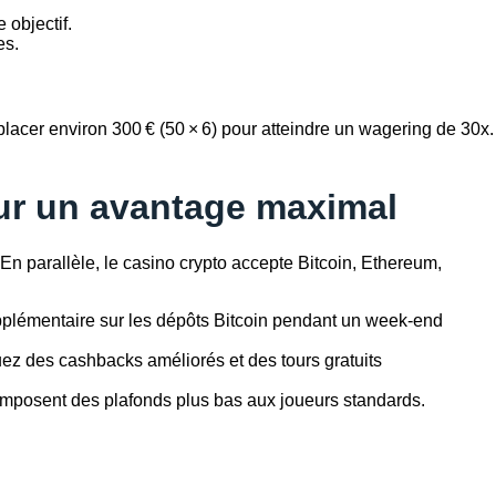
objectif.
es.
acer environ 300 € (50 × 6) pour atteindre un wagering de 30x.
ur un avantage maximal
n parallèle, le casino crypto accepte Bitcoin, Ethereum,
pplémentaire sur les dépôts Bitcoin pendant un week‑end
ez des cashbacks améliorés et des tours gratuits
 imposent des plafonds plus bas aux joueurs standards.