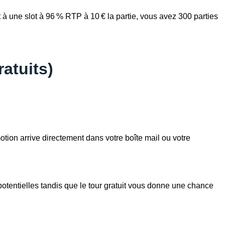
à une slot à 96 % RTP à 10 € la partie, vous avez 300 parties
atuits)
otion arrive directement dans votre boîte mail ou votre
otentielles tandis que le tour gratuit vous donne une chance