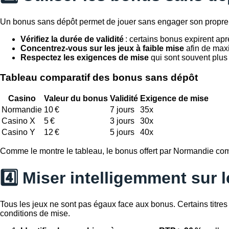
Un bonus sans dépôt permet de jouer sans engager son propre a
Vérifiez la durée de validité
: certains bonus expirent apr
Concentrez‑vous sur les jeux à faible mise
afin de maxi
Respectez les exigences de mise
qui sont souvent plus 
Tableau comparatif des bonus sans dépôt
Casino
Valeur du bonus
Validité
Exigence de mise
Normandie
10 €
7 jours
35x
Casino X
5 €
3 jours
30x
Casino Y
12 €
5 jours
40x
Comme le montre le tableau, le bonus offert par Normandie comb
4️⃣ Miser intelligemment sur
Tous les jeux ne sont pas égaux face aux bonus. Certains titres
conditions de mise.