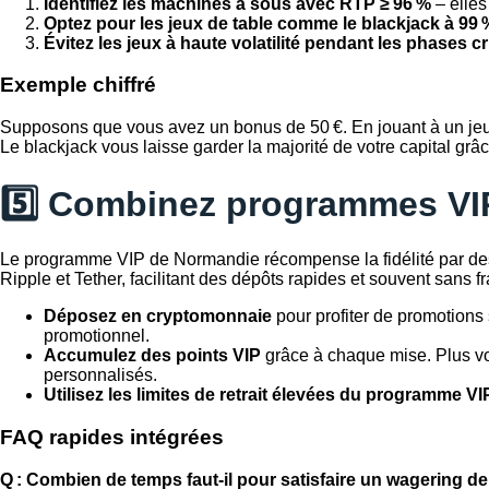
Identifiez les machines à sous avec RTP ≥ 96 %
– elles
Optez pour les jeux de table comme le blackjack à 99
Évitez les jeux à haute volatilité pendant les phases c
Exemple chiffré
Supposons que vous avez un bonus de 50 €. En jouant à un jeu 
Le blackjack vous laisse garder la majorité de votre capital gr
5️⃣ Combinez programmes VIP
Le programme VIP de Normandie récompense la fidélité par des b
Ripple et Tether, facilitant des dépôts rapides et souvent sans fr
Déposez en cryptomonnaie
pour profiter de promotions
promotionnel.
Accumulez des points VIP
grâce à chaque mise. Plus vo
personnalisés.
Utilisez les limites de retrait élevées du programme VI
FAQ rapides intégrées
Q : Combien de temps faut‑il pour satisfaire un wagering de