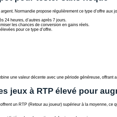
rgent. Normandie propose régulièrement ce type d’offre aux jou
ès 24 heures, d’autres après 7 jours.
miser les chances de conversion en gains réels.
élevées pour ce type d’offre.
ine une valeur décente avec une période généreuse, offrant ains
 les jeux à RTP élevé pour au
 offrent un RTP (Retour au joueur) supérieur à la moyenne, ce q