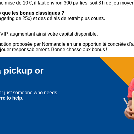
mise de 10 €, il faut environ 300 parties, soit 3 h de jeu moyen
 que les bonus classiques ?
gering de 25x) et des délais de retrait plus courts.
IP, augmentant ainsi votre capital disponible.
otion proposée par Normandie en une opportunité concrète d’aug
de jouer responsablement. Bonne chasse aux bonus !
 pickup or
, or just someone who needs
re to help.