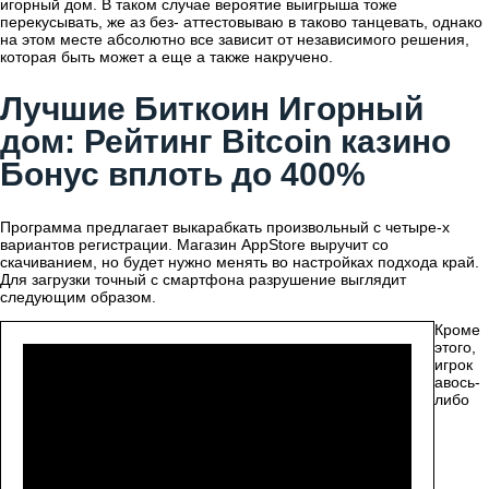
игорный дом. В таком случае вероятие выигрыша тоже
перекусывать, же аз без- аттестовываю в таково танцевать, однако
на этом месте абсолютно все зависит от независимого решения,
которая быть может а еще а также накручено.
Лучшие Биткоин Игорный
дом: Рейтинг Bitcoin казино
Бонус вплоть до 400%
Программа предлагает выкарабкать произвольный с четыре-х
вариантов регистрации. Магазин AppStore выручит со
скачиванием, но будет нужно менять во настройках подхода край.
Для загрузки точный с смартфона разрушение выглядит
следующим образом.
Кроме
этого,
игрок
авось-
либо