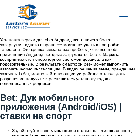
Установка версии для xbet Андроид всего ничего более
завернутая, однако в процессе можно вступать в настройки
телефона. Это крепко связано изо проблем, чего все mobi
применения Андроид, которые загружаются без- с Маркета,
воспринимаются операторной системой девайса, а как
подозрительные. В результате смартфон без- может выполнить
автоматическую инсталляцию.
В видах решения темы, прежде чем
закачать 1хбет, можно зайти во опции устройства а также дать
разрешение получите и распишитесь установку кодов с
неподписанных родников.
Bet: Дук мобильного
приложения (Android/iOS) |
ставки на спорт
Задействуйте свое мышление и ставьте на тамошная спорт,
который боле любите а также анализируетесь, в таком