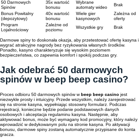
50 Darmowych
35x wartość
Wybrane
Brak
Spinów
bonusu
automaty wideo
Bonus Powitalny
40x wartość
Wiele gier
Zależna od
(depozytowy)
bonusu
kasynowych
oferty
Program
Zależne od
Wszystkie gry
Brak
Lojalnościowy
poziomu
Darmowe spiny to doskonała okazja, aby przetestować ofertę kasyna i
wygrać atrakcyjne nagrody bez ryzykowania własnych środków.
Ponadto, kasyno charakteryzuje się wysokim poziomem
bezpieczeństwa, co zapewnia komfort i spokój podczas gry.
Jak odebrać 50 darmowych
spinów w beep beep casino?
Proces odbioru 50 darmowych spinów w
beep beep casino
jest
niezwykle prosty i intuicyjny. Przede wszystkim, należy zarejestrować
się na stronie kasyna, wypełniając stosowny formularz. Podczas
rejestracji, konieczne będzie podanie podstawowych danych
osobowych i akceptacja regulaminu kasyna. Następnie, aby
aktywować bonus, może być wymagany kod promocyjny, który należy
wprowadzić w dedykowanym polu na stronie kasyna. Po aktywacji
bonusu, darmowe spiny zostaną automatycznie przypisane do konta
gracza.