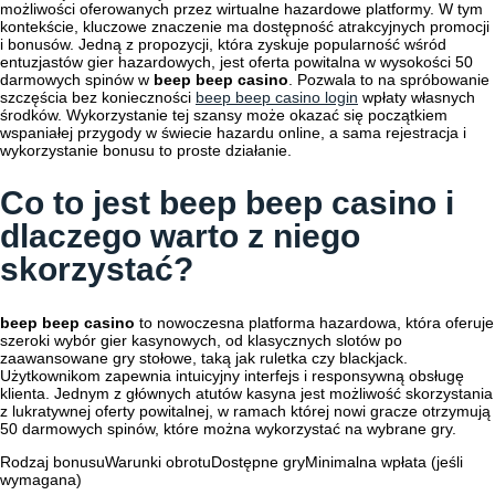
możliwości oferowanych przez wirtualne hazardowe platformy. W tym
kontekście, kluczowe znaczenie ma dostępność atrakcyjnych promocji
i bonusów. Jedną z propozycji, która zyskuje popularność wśród
entuzjastów gier hazardowych, jest oferta powitalna w wysokości 50
darmowych spinów w
beep beep casino
. Pozwala to na spróbowanie
szczęścia bez konieczności
beep beep casino login
wpłaty własnych
środków. Wykorzystanie tej szansy może okazać się początkiem
wspaniałej przygody w świecie hazardu online, a sama rejestracja i
wykorzystanie bonusu to proste działanie.
Co to jest beep beep casino i
dlaczego warto z niego
skorzystać?
beep beep casino
to nowoczesna platforma hazardowa, która oferuje
szeroki wybór gier kasynowych, od klasycznych slotów po
zaawansowane gry stołowe, taką jak ruletka czy blackjack.
Użytkownikom zapewnia intuicyjny interfejs i responsywną obsługę
klienta. Jednym z głównych atutów kasyna jest możliwość skorzystania
z lukratywnej oferty powitalnej, w ramach której nowi gracze otrzymują
50 darmowych spinów, które można wykorzystać na wybrane gry.
Rodzaj bonusuWarunki obrotuDostępne gryMinimalna wpłata (jeśli
wymagana)