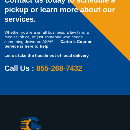
Contact us today to schedule a
pickup or learn more about our
services.
Whether you’re a small business, a law firm, a
medical office, or just someone who needs
something delivered ASAP —
Carter’s Courier
Service is here to help.
Let us take the hassle out of local delivery.
Call Us :
855-268-7432