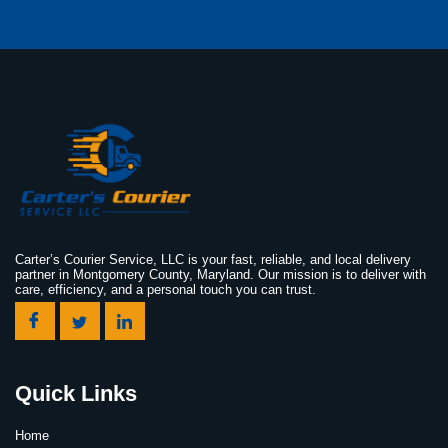
Carter’s Courier Service, LLC is your fast, reliable, and local delivery
partner in Montgomery County, Maryland. Our mission is to deliver with
care, efficiency, and a personal touch you can trust.
Quick Links
Home