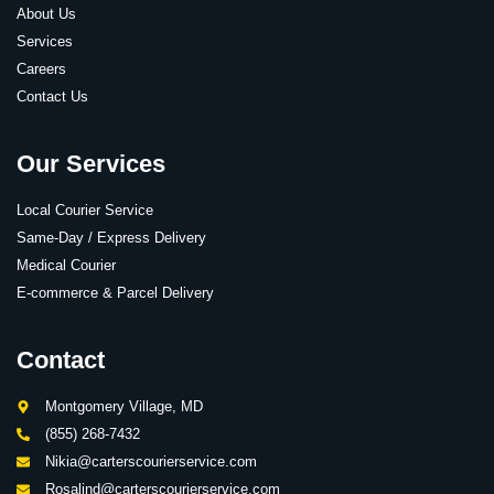
About Us
Services
Careers
Contact Us
Our Services
Local Courier Service
Same-Day / Express Delivery
Medical Courier
E-commerce & Parcel Delivery
Contact
Montgomery Village, MD
(855) 268-7432
Nikia@carterscourierservice.com
Rosalind@carterscourierservice.com