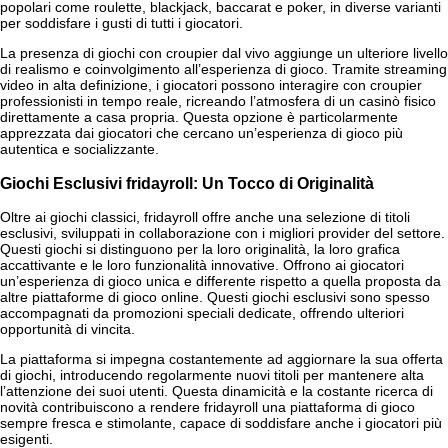
popolari come roulette, blackjack, baccarat e poker, in diverse varianti
per soddisfare i gusti di tutti i giocatori.
La presenza di giochi con croupier dal vivo aggiunge un ulteriore livello
di realismo e coinvolgimento all’esperienza di gioco. Tramite streaming
video in alta definizione, i giocatori possono interagire con croupier
professionisti in tempo reale, ricreando l’atmosfera di un casinò fisico
direttamente a casa propria. Questa opzione è particolarmente
apprezzata dai giocatori che cercano un’esperienza di gioco più
autentica e socializzante.
Giochi Esclusivi fridayroll: Un Tocco di Originalità
Oltre ai giochi classici, fridayroll offre anche una selezione di titoli
esclusivi, sviluppati in collaborazione con i migliori provider del settore.
Questi giochi si distinguono per la loro originalità, la loro grafica
accattivante e le loro funzionalità innovative. Offrono ai giocatori
un’esperienza di gioco unica e differente rispetto a quella proposta da
altre piattaforme di gioco online. Questi giochi esclusivi sono spesso
accompagnati da promozioni speciali dedicate, offrendo ulteriori
opportunità di vincita.
La piattaforma si impegna costantemente ad aggiornare la sua offerta
di giochi, introducendo regolarmente nuovi titoli per mantenere alta
l’attenzione dei suoi utenti. Questa dinamicità e la costante ricerca di
novità contribuiscono a rendere fridayroll una piattaforma di gioco
sempre fresca e stimolante, capace di soddisfare anche i giocatori più
esigenti.