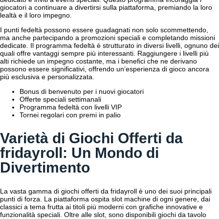
giocatori a continuare a divertirsi sulla piattaforma, premiando la loro
lealtà e il loro impegno.
I punti fedeltà possono essere guadagnati non solo scommettendo,
ma anche partecipando a promozioni speciali e completando missioni
dedicate. Il programma fedeltà è strutturato in diversi livelli, ognuno dei
quali offre vantaggi sempre più interessanti. Raggiungere i livelli più
alti richiede un impegno costante, ma i benefici che ne derivano
possono essere significativi, offrendo un’esperienza di gioco ancora
più esclusiva e personalizzata.
Bonus di benvenuto per i nuovi giocatori
Offerte speciali settimanali
Programma fedeltà con livelli VIP
Tornei regolari con premi in palio
Varietà di Giochi Offerti da
fridayroll: Un Mondo di
Divertimento
La vasta gamma di giochi offerti da fridayroll è uno dei suoi principali
punti di forza. La piattaforma ospita slot machine di ogni genere, dai
classici a tema frutta ai titoli più moderni con grafiche innovative e
funzionalità speciali. Oltre alle slot, sono disponibili giochi da tavolo