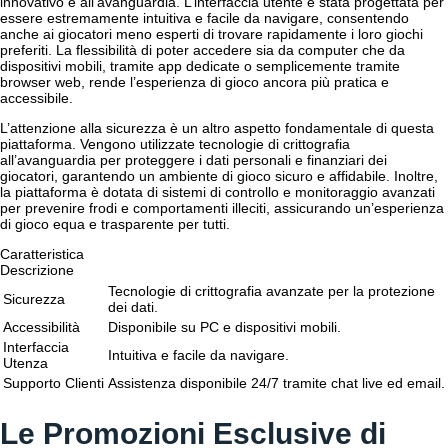
innovativo e all’avanguardia. L’interfaccia utente è stata progettata per
essere estremamente intuitiva e facile da navigare, consentendo
anche ai giocatori meno esperti di trovare rapidamente i loro giochi
preferiti. La flessibilità di poter accedere sia da computer che da
dispositivi mobili, tramite app dedicate o semplicemente tramite
browser web, rende l’esperienza di gioco ancora più pratica e
accessibile.
L’attenzione alla sicurezza è un altro aspetto fondamentale di questa
piattaforma. Vengono utilizzate tecnologie di crittografia
all’avanguardia per proteggere i dati personali e finanziari dei
giocatori, garantendo un ambiente di gioco sicuro e affidabile. Inoltre,
la piattaforma è dotata di sistemi di controllo e monitoraggio avanzati
per prevenire frodi e comportamenti illeciti, assicurando un’esperienza
di gioco equa e trasparente per tutti.
Caratteristica
Descrizione
Tecnologie di crittografia avanzate per la protezione
Sicurezza
dei dati.
Accessibilità
Disponibile su PC e dispositivi mobili.
Interfaccia
Intuitiva e facile da navigare.
Utenza
Supporto Clienti
Assistenza disponibile 24/7 tramite chat live ed email.
Le Promozioni Esclusive di