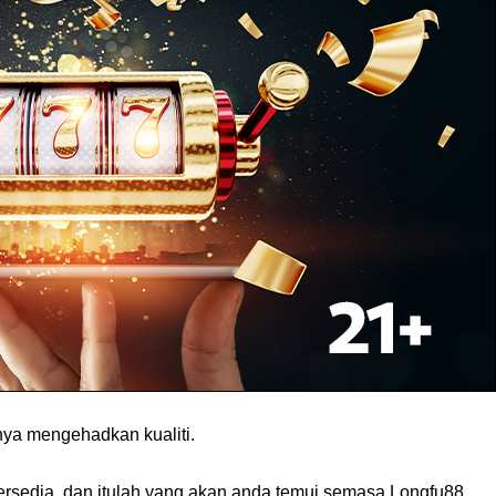
ya mengehadkan kualiti.
rsedia, dan itulah yang akan anda temui semasa Longfu88.