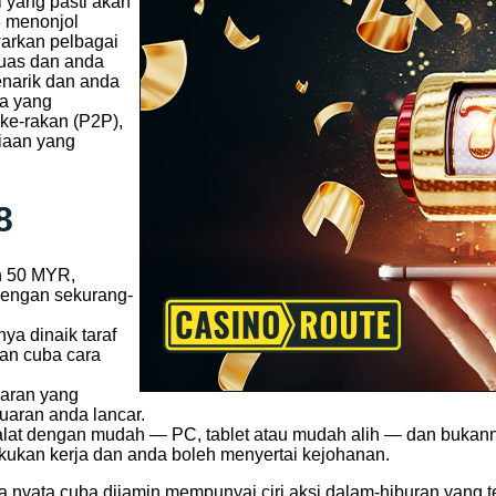
i yang pasti akan
8 menonjol
warkan pelbagai
luas dan anda
narik dan anda
sa yang
ke-rakan (P2P),
iaan yang
8
h 50 MYR,
dengan sekurang-
a dinaik taraf
dan cuba cara
yaran yang
uaran anda lancar.
at dengan mudah — PC, tablet atau mudah alih — dan bukann
ukan kerja dan anda boleh menyertai kejohanan.
yata cuba dijamin mempunyai ciri aksi dalam-hiburan yang te