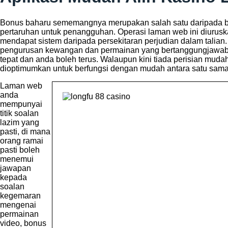
Bonus baharu sememangnya merupakan salah satu daripada bebe
pertaruhan untuk penangguhan. Operasi laman web ini diurusk
mendapat sistem daripada persekitaran perjudian dalam tali
pengurusan kewangan dan permainan yang bertanggungjawab. 
tepat dan anda boleh terus. Walaupun kini tiada perisian muda
dioptimumkan untuk berfungsi dengan mudah antara satu sama 
Laman web
anda
mempunyai
titik soalan
lazim yang
pasti, di mana
orang ramai
pasti boleh
menemui
jawapan
kepada
soalan
kegemaran
mengenai
permainan
video, bonus