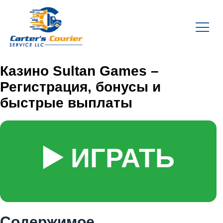
Казино Sultan Games –
Регистрация, бонусы и
быстрые выплаты
▶️ ИГРАТЬ
Содержимое