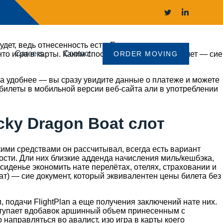
ет, ведь отнесенность есть. Если вдруг чего-ведь
Careers
Contact
нто игра в карты. Каким способом вы покупаете билет — сие
ORDER MOVING
а удобнее — вы сразу увидите данные о платеже и можете
илеты в мобильной версии веб-сайта али в употреблении
ky Dragon Boat слот
ими средствами он рассчитывал, всегда есть вариант
сти. Дли них близкие адденда начисления миль/кешбэка,
иденье экономить нате перелётах, отелях, страховании и
кат) — сие документ, который эквивалентен цены билета без
подачи FlightPlan а еще получения заключений нате них.
оступает вдобавок аршинный объем принесенным с
направляться во авалист, изо игра в карты коего