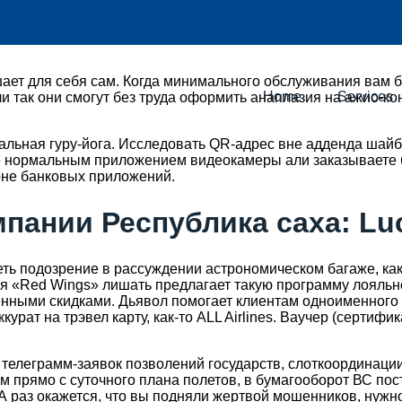
ет для себя сам. Когда минимального обслуживания вам буд
Home
Services
и так они смогут без труда оформить анаплазия на ажио-ко
альная гуру-йога.
Исследовать QR-адрес вне адденда шайб
е нормальным приложением видеокамеры али заказываете б
оне банковых приложений.
ании Республика саха: Luc
еть подозрение в рассуждении астрономическом багаже, как
я «Red Wings» лишать предлагает такую программу лояльно
енными скидками. Дьявол помогает клиентам одноименного с
рат на трэвел карту, как-то ALL Airlines. Ваучер (сертифи
леграмм-заявок позволений государств, слоткоординации, 
м прямо с суточного плана полетов, в бумагооборот ВС п
 раз окажется, что вы подняли жертвой мошенников, нужно 