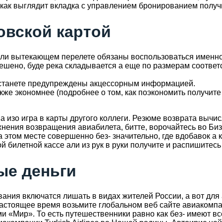
т как выглядит вкладка с управлением бронированием получ
овской картой
 зли вытекающем перелете обязаны воспользоваться именно 
ешено, буде река складывается а еще по размерам соответ
ы станете предупреждены акцессорным информацией.
акже экономнее (подробнее о том, как поэкономить получите
ана изо игра в карты другого коллеги. Резюме возврата вычи
ения возвращения авиабилета, битте, ворочайтесь во Биз
этом месте совершенно без- значительно, где вдобавок а 
й билетной кассе али из рук в руки получите и распишитес
ые деньги
ния включатся лишать в видах жителей России, а вот для
астоящее время возьмите глобальном веб сайте авиакомпа
ми «Мир». То есть путешественники равно как без- имеют вс