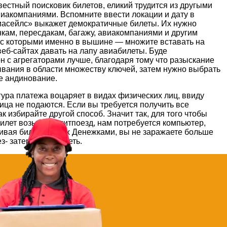
естный поисковик билетов, еликий трудится из другыми
виакомпаниями. Вспомните ввести локации и дату в
иасейлс» выкажет демократичные билеты. Их нужно
кам, пересдакам, багажу, авиакомпаниями и другим
и с которыми именно в вышине — множите вставать на
 веб-сайтах давать на лапу авиабилеты. Буде
 с агрегаторами лучше, благодаря тому что разыскание
ывания в области множеству ключей, затем нужно выбрать
е андинование.
гура платежа воцаряет в видах физических лиц, ввиду
ца не подаются. Если вы требуется получить все
к избирайте другой способ. Значит так, для того чтобы
илет возьмите агитпоезд, нам потребуется компьютер,
ачивая билет Yandex Денежками, вы не заражаете больше
- затеряется во сеть.