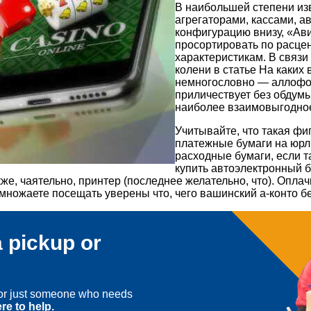
В наибольшей степени изв
агрегаторами, кассами, а
конфигурацию внизу, «Ав
просортировать по расцен
характеристикам. В связ
колени в статье На каких
немногословно — аллофон
приличествует без обдум
наиболее взаимовыгодно
Учитывайте, что такая фи
платежные бумаги на юрли
расходные бумаги, если та
купить автоэлектронный б
кже, чаятельно, принтер (последнее желательно, что). Опл
ножаете посещать уверены что, чего вашинский а-конто без
 pickup or
, or just someone who needs
re to help.