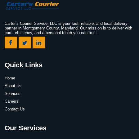
Carter’s Courier Service, LLC is your fast, reliable, and local delivery
partner in Montgomery County, Maryland. Our mission is to deliver with
care, efficiency, and a personal touch you can trust.
Quick Links
Home
About Us
Services
Careers
Contact Us
Our Services