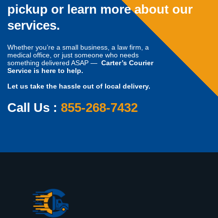
pickup or learn more about our
services.
Whether you’re a small business, a law firm, a
medical office, or just someone who needs
something delivered ASAP —
Carter’s Courier
Service is here to help.
Let us take the hassle out of local delivery.
Call Us :
855-268-7432