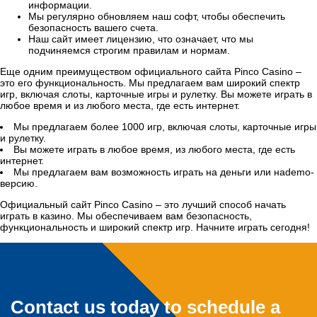
информации.
Мы регулярно обновляем наш софт, чтобы обеспечить
безопасность вашего счета.
Наш сайт имеет лицензию, что означает, что мы
подчиняемся строгим правилам и нормам.
Еще одним преимуществом официального сайта Pinco Casino –
это его функциональность. Мы предлагаем вам широкий спектр
игр, включая слоты, карточные игры и рулетку. Вы можете играть в
любое время и из любого места, где есть интернет.
Мы предлагаем более 1000 игр, включая слоты, карточные игры
и рулетку.
Вы можете играть в любое время, из любого места, где есть
интернет.
Мы предлагаем вам возможность играть на деньги или наdemo-
версию.
Официальный сайт Pinco Casino – это лучший способ начать
играть в казино. Мы обеспечиваем вам безопасность,
функциональность и широкий спектр игр. Начните играть сегодня!
Contact us today to schedule a