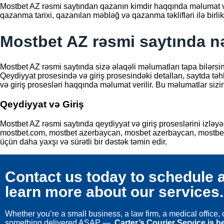
Mostbet AZ rəsmi saytından qazanın kimdir haqqında məlumat ver
qazanma tarixi, qazanılan məbləğ və qazanma təklifləri ilə bir
Mostbet AZ rəsmi saytında nə
Mostbet AZ rəsmi saytında sizə əlaqəli məlumatları tapa bilərsi
Qeydiyyat prosesində və giriş prosesindəki detalları, saytda təhl
və giriş prosesləri haqqında məlumat verilir. Bu məlumatlar sizin
Qeydiyyat və Giriş
Mostbet AZ rəsmi saytında qeydiyyat və giriş proseslərini izləyə 
mostbet.com, mostbet azerbaycan, mosbet azerbaycan, mostbet aze
üçün daha yaxşı və sürətli bir dəstək təmin edir.
Contact us today to schedule a
learn more about our services.
Whether you’re a small business, a law firm, a medical office
something delivered ASAP —
Carter’s Courier Service is he