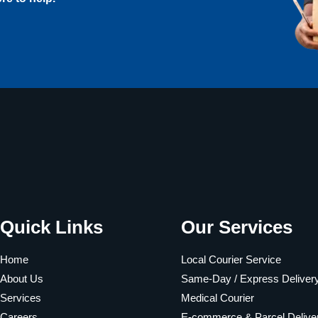
Quick Links
Our Services
Home
Local Courier Service
About Us
Same-Day / Express Deliver
Services
Medical Courier
Careers
E-commerce & Parcel Delive