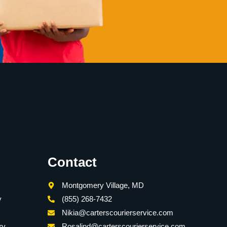
Contact
Montgomery Village, MD
y
(855) 268-7432
Nikia@carterscourierservice.com
ry
Rosalind@carterscourierservice.com