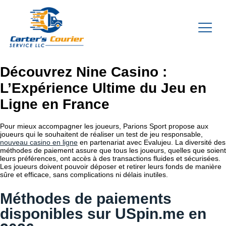
Découvrez Nine Casino :
L’Expérience Ultime du Jeu en
Ligne en France
Pour mieux accompagner les joueurs, Parions Sport propose aux
joueurs qui le souhaitent de réaliser un test de jeu responsable,
nouveau casino en ligne
en partenariat avec Evalujeu. La diversité des
méthodes de paiement assure que tous les joueurs, quelles que soient
leurs préférences, ont accès à des transactions fluides et sécurisées.
Les joueurs doivent pouvoir déposer et retirer leurs fonds de manière
sûre et efficace, sans complications ni délais inutiles.
Méthodes de paiements
disponibles sur USpin.me en