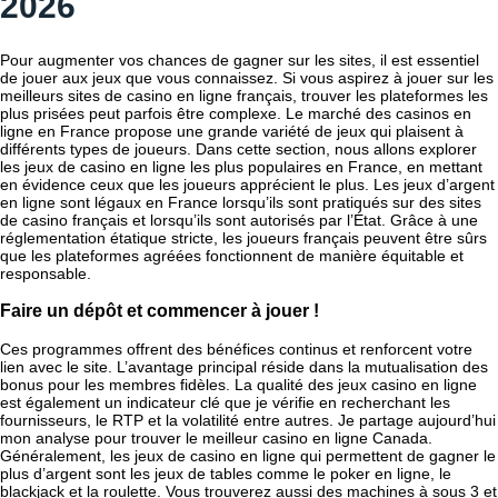
2026
Pour augmenter vos chances de gagner sur les sites, il est essentiel
de jouer aux jeux que vous connaissez. Si vous aspirez à jouer sur les
meilleurs sites de casino en ligne français, trouver les plateformes les
plus prisées peut parfois être complexe. Le marché des casinos en
ligne en France propose une grande variété de jeux qui plaisent à
différents types de joueurs. Dans cette section, nous allons explorer
les jeux de casino en ligne les plus populaires en France, en mettant
en évidence ceux que les joueurs apprécient le plus. Les jeux d’argent
en ligne sont légaux en France lorsqu’ils sont pratiqués sur des sites
de casino français et lorsqu’ils sont autorisés par l’État. Grâce à une
réglementation étatique stricte, les joueurs français peuvent être sûrs
que les plateformes agréées fonctionnent de manière équitable et
responsable.
Faire un dépôt et commencer à jouer !
Ces programmes offrent des bénéfices continus et renforcent votre
lien avec le site. L’avantage principal réside dans la mutualisation des
bonus pour les membres fidèles. La qualité des jeux casino en ligne
est également un indicateur clé que je vérifie en recherchant les
fournisseurs, le RTP et la volatilité entre autres. Je partage aujourd’hui
mon analyse pour trouver le meilleur casino en ligne Canada.
Généralement, les jeux de casino en ligne qui permettent de gagner le
plus d’argent sont les jeux de tables comme le poker en ligne, le
blackjack et la roulette. Vous trouverez aussi des machines à sous 3 et