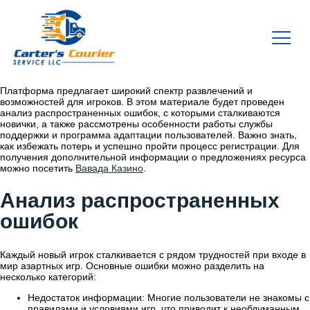
Платформа предлагает широкий спектр развлечений и
возможностей для игроков. В этом материале будет проведен
анализ распространенных ошибок, с которыми сталкиваются
новички, а также рассмотрены особенности работы службы
поддержки и программа адаптации пользователей. Важно знать,
как избежать потерь и успешно пройти процесс регистрации. Для
получения дополнительной информации о предложениях ресурса
можно посетить
Вавада Казино
.
Анализ распространенных
ошибок
Каждый новый игрок сталкивается с рядом трудностей при входе в
мир азартных игр. Основные ошибки можно разделить на
несколько категорий:
Недостаток информации: Многие пользователи не знакомы с
правилами и условиями игр, что приводит к необдуманным