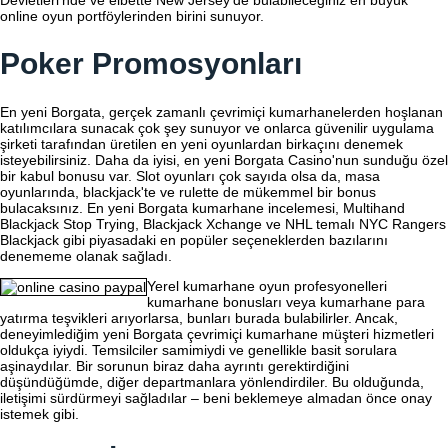
Devletleri'nde ve elbette New Jersey'de bulabileceğiniz en büyük
online oyun portföylerinden birini sunuyor.
Poker Promosyonları
En yeni Borgata, gerçek zamanlı çevrimiçi kumarhanelerden hoşlanan
katılımcılara sunacak çok şey sunuyor ve onlarca güvenilir uygulama
şirketi tarafından üretilen en yeni oyunlardan birkaçını denemek
isteyebilirsiniz. Daha da iyisi, en yeni Borgata Casino'nun sunduğu özel
bir kabul bonusu var. Slot oyunları çok sayıda olsa da, masa
oyunlarında, blackjack'te ve rulette de mükemmel bir bonus
bulacaksınız. En yeni Borgata kumarhane incelemesi, Multihand
Blackjack Stop Trying, Blackjack Xchange ve NHL temalı NYC Rangers
Blackjack gibi piyasadaki en popüler seçeneklerden bazılarını
denememe olanak sağladı.
Yerel kumarhane oyun profesyonelleri
kumarhane bonusları veya kumarhane para
yatırma teşvikleri arıyorlarsa, bunları burada bulabilirler. Ancak,
deneyimlediğim yeni Borgata çevrimiçi kumarhane müşteri hizmetleri
oldukça iyiydi. Temsilciler samimiydi ve genellikle basit sorulara
aşinaydılar. Bir sorunun biraz daha ayrıntı gerektirdiğini
düşündüğümde, diğer departmanlara yönlendirdiler. Bu olduğunda,
iletişimi sürdürmeyi sağladılar – beni beklemeye almadan önce onay
istemek gibi.