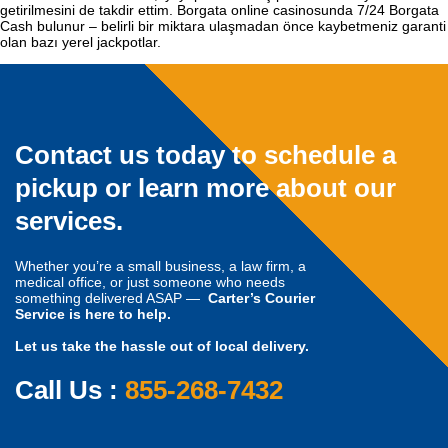
getirilmesini de takdir ettim. Borgata online casinosunda 7/24 Borgata
Cash bulunur – belirli bir miktara ulaşmadan önce kaybetmeniz garanti
olan bazı yerel jackpotlar.
Contact us today to schedule a
pickup or learn more about our
services.
Whether you’re a small business, a law firm, a
medical office, or just someone who needs
something delivered ASAP —
Carter’s Courier
Service is here to help.
Let us take the hassle out of local delivery.
Call Us :
855-268-7432