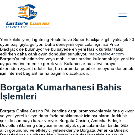
Yeni koleksiyon, Lightning Roulette ve Super Blackjack gibi yaklaşık 20
oyun başlığıyla geliyor. Daha deneyimli oyuncular için ise Price
Blackjack de bulunuyor ve bu sayede en yeni klasik kurallar takip
edilirken daha canlı oyun döngüleri sunuluyor.
malt-casino-tr.com
Borgata'yı tabletinizden veya mobil cihazınızdan kullanmak için yeni bir
uygulama indirmenize gerek yok.
Kullanıcılar bu siteyi tarayıcı
üzerinden ziyaret edebilirler; bu durumda, popüler bir oyunu denemek
için internet bağlantılarına bağımlı olacaklardır.
Borgata Kumarhanesi Bahis
İşlemleri
Borgata Online Casino PA, kendine özgü promosyonlarıyla öne çıkıyor
ve yeni yerel kitleye daha fazla odaklanmak için oyunlarını farklı bir
şekilde sunmaya karar veriyor. Borgata Casino, Amerika Birleşik
Devletleri iGaming dünyasının en büyük oyuncularından biridir. Göz
alıcı görünümü ve etkileyici yetenekleriyle Borgata, Amerika Birleşik